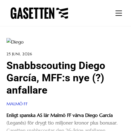
Skip
to
Men
content
25 JUNI, 2026
Snabbscouting Diego
García, MFF:s nye (?)
anfallare
MALMÖ FF
Enligt spanska AS lär Malmö FF värva Diego García
(Leganés) för drygt tio miljoner kronor plus bonusar.
Gasetten snabbscoutar den 26-årige anfallaren.