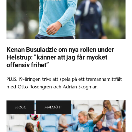
Kenan Busuladzic om nya rollen under
Helstrup: ”känner att jag får mycket
offensiv frihet”
PLUS. 19-åringen trivs att spela på ett tremannamittfält
med Otto Rosengren och Adrian Skogmar.
BLOGG
,
MALMÖ FF