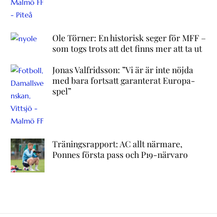
Ole Törner: En historisk seger för MFF –
som togs trots att det finns mer att ta ut
Jonas Valfridsson: ”Vi är är inte nöjda
med bara fortsatt garanterat Europa-
spel”
Träningsrapport: AC allt närmare,
Ponnes första pass och P19-närvaro