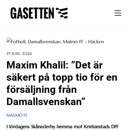
Skip
to
Men
content
25 JUNI, 2026
Maxim Khalil: ”Det är
säkert på topp tio för en
försäljning från
Damallsvenskan”
MALMÖ FF
I lördagens Skånederby hemma mot Kristianstads DFF