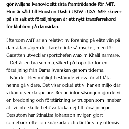
gör Miljana Ivanovic sitt sista framträdande för MFF.
Hon är såld till Houston Dash i USLW i USA. MFF skriver
på sin sajt att försäljningen är ett nytt transferrekord
för klubben på damsidan.
Eftersom MFF är en relativt ny förening på elitnivån på
damsidan säger det kanske inte så mycket, men för
Gasetten utvecklar sportchefen Maxim Khalil närmare.
– Det är en bra summa, säkert på topp tio för en
försäljning från Damallsvenskan genom tiderna.
– När det blev möjligt bestämde vi oss för att låta
henne gå vidare. Det visar också att vi har en miljö där
vi kan utveckla spelare. Redan inför säsongen gjorde vi
en breddning och förstärkning av truppen som innebar
att vi inte skulle behöva tacka nej till försäljningar.
Dessutom har StinaLisa Johansson nyligen gjort
comeback efter sin knäskada och där får vi ny offensiv