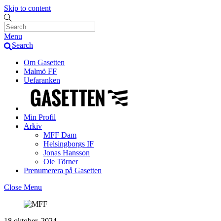
Skip to content
Menu
Search
Om Gasetten
Malmö FF
Uefaranken
Min Profil
Arkiv
MFF Dam
Helsingborgs IF
Jonas Hansson
Ole Törner
Prenumerera på Gasetten
Close Menu
18 oktober, 2024