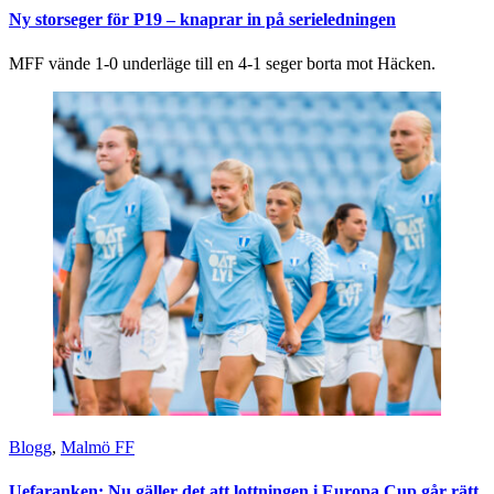
Ny storseger för P19 – knaprar in på serieledningen
MFF vände 1-0 underläge till en 4-1 seger borta mot Häcken.
Blogg
,
Malmö FF
Uefaranken: Nu gäller det att lottningen i Europa Cup går rätt