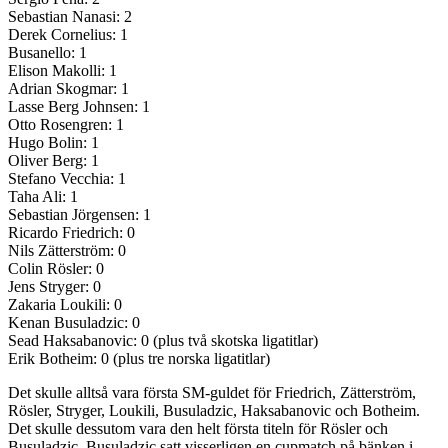
Sebastian Nanasi: 2
Derek Cornelius: 1
Busanello: 1
Elison Makolli: 1
Adrian Skogmar: 1
Lasse Berg Johnsen: 1
Otto Rosengren: 1
Hugo Bolin: 1
Oliver Berg: 1
Stefano Vecchia: 1
Taha Ali: 1
Sebastian Jörgensen: 1
Ricardo Friedrich: 0
Nils Zätterström: 0
Colin Rösler: 0
Jens Stryger: 0
Zakaria Loukili: 0
Kenan Busuladzic: 0
Sead Haksabanovic: 0 (plus två skotska ligatitlar)
Erik Botheim: 0 (plus tre norska ligatitlar)
Det skulle alltså vara första SM-guldet för Friedrich, Zätterström,
Rösler, Stryger, Loukili, Busuladzic, Haksabanovic och Botheim.
Det skulle dessutom vara den helt första titeln för Rösler och
Busuladzic. Busuladzic satt visserligen en cupmatch på bänken i