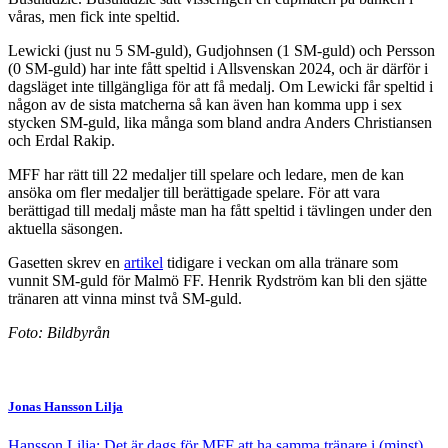
våras, men fick inte speltid.
Lewicki (just nu 5 SM-guld), Gudjohnsen (1 SM-guld) och Persson
(0 SM-guld) har inte fått speltid i Allsvenskan 2024, och är därför i
dagsläget inte tillgängliga för att få medalj. Om Lewicki får speltid i
någon av de sista matcherna så kan även han komma upp i sex
stycken SM-guld, lika många som bland andra Anders Christiansen
och Erdal Rakip.
MFF har rätt till 22 medaljer till spelare och ledare, men de kan
ansöka om fler medaljer till berättigade spelare. För att vara
berättigad till medalj måste man ha fått speltid i tävlingen under den
aktuella säsongen.
Gasetten skrev en
artikel
tidigare i veckan om alla tränare som
vunnit SM-guld för Malmö FF. Henrik Rydström kan bli den sjätte
tränaren att vinna minst två SM-guld.
Foto: Bildbyrån
Jonas Hansson Lilja
Hansson Lilja: Det är dags för MFF att ha samma tränare i (minst)