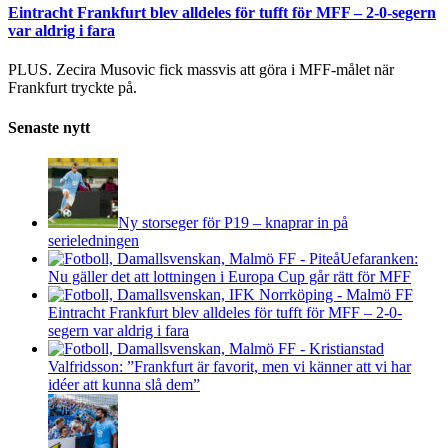
Eintracht Frankfurt blev alldeles för tufft för MFF – 2-0-segern
var aldrig i fara
PLUS. Zecira Musovic fick massvis att göra i MFF-målet när
Frankfurt tryckte på.
Senaste nytt
Ny storseger för P19 – knaprar in på
serieledningen
Uefaranken:
Nu gäller det att lottningen i Europa Cup går rätt för MFF
Eintracht Frankfurt blev alldeles för tufft för MFF – 2-0-
segern var aldrig i fara
Valfridsson: ”Frankfurt är favorit, men vi känner att vi har
idéer att kunna slå dem”