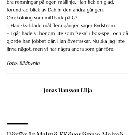
bra rensningar på egen mållinje. Han fick en glad,
förundrad blick av Dahlin den andra gången.
Omskolning som mittback på G?
– Han skyddade mål flera gånger, säger Rydström.
– I går hade vi honom lite som ”sexa” i box-spel, och då
gjorde han jobbet där. Han överraskar. Nu ska jag inte
jinxa något, men vi har några andra som går före.
Foto: Bildbyrån
Jonas Hansson Lilja
Därför är Malmö FF överlägsna Malmö