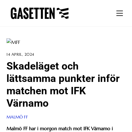
Skip
to
Men
content
14 APRIL, 2024
Skadeläget och
lättsamma punkter inför
matchen mot IFK
Värnamo
MALMÖ FF
Malmö FF har i morgon match mot IFK Värnamo i