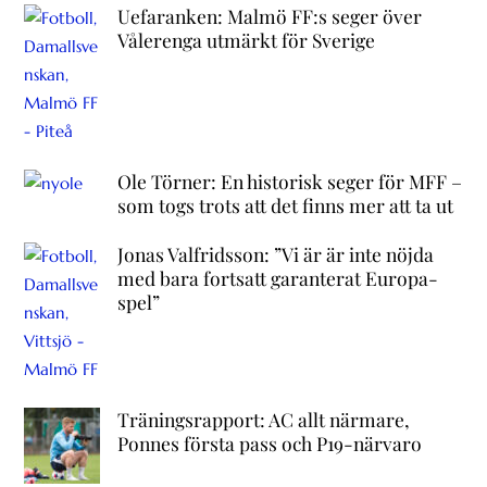
Uefaranken: Malmö FF:s seger över
Vålerenga utmärkt för Sverige
Ole Törner: En historisk seger för MFF –
som togs trots att det finns mer att ta ut
Jonas Valfridsson: ”Vi är är inte nöjda
med bara fortsatt garanterat Europa-
spel”
Träningsrapport: AC allt närmare,
Ponnes första pass och P19-närvaro