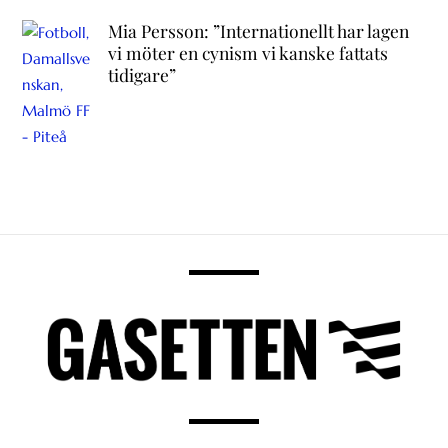
Mia Persson: ”Internationellt har lagen
vi möter en cynism vi kanske fattats
tidigare”