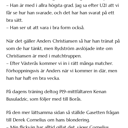
– Han är med i allra högsta grad. Jag sa efter U21 att vi
får se hur han svarade, och det har han svarat på ett
bra sätt.
– Han ser ut att vara i bra form också.
När det gäller Anders Christiansen så har han tränat på
som de har tänkt, men Rydström avslöjade inte om
Christiansen är med i matchtruppen.
– Efter Västerås kommer vi in i rätt många matcher.
Förhoppningsvis är Anders när vi kommer in där, men
han har haft en bra vecka.
På dagens träning deltog P19-mittfältaren Kenan
Busuladzic, som följer med till Borås.
På den mer lättsamma sidan så ställde Gasetten frågan
till Derek Cornelius om hans blondering.
– Min flickvän har alltid gillat det, säger Cornelius.