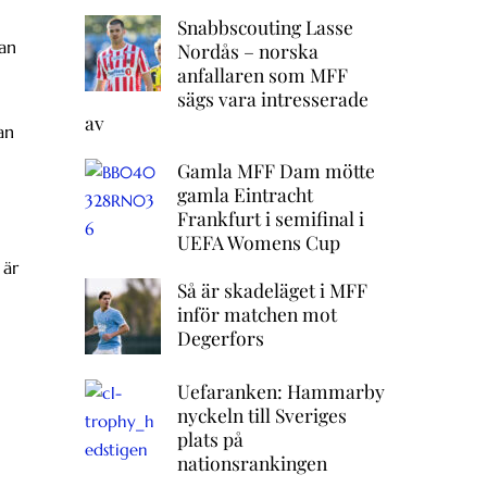
Snabbscouting Lasse
han
Nordås – norska
anfallaren som MFF
sägs vara intresserade
av
an
Gamla MFF Dam mötte
gamla Eintracht
Frankfurt i semifinal i
UEFA Womens Cup
 är
Så är skadeläget i MFF
inför matchen mot
Degerfors
Uefaranken: Hammarby
nyckeln till Sveriges
plats på
nationsrankingen