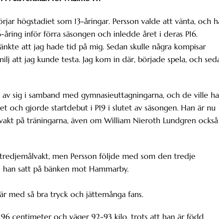
börjar högstadiet som 13-åringar. Persson valde att vänta, och 
6-åring inför förra säsongen och inledde året i deras P16.
 tänkte att jag hade tid på mig. Sedan skulle några kompisar
lj att jag kunde testa. Jag kom in där, började spela, och sed
 av sig i samband med gymnasieuttagningarna, och de ville ha
et och gjorde startdebut i P19 i slutet av säsongen. Han är nu
vakt på träningarna, även om William Nieroth Lundgren också
redjemålvakt, men Persson följde med som den tredje
h han satt på bänken mot Hammarby.
iär med så bra tryck och jättemånga fans.
-196 centimeter och väger 92-93 kilo, trots att han är född