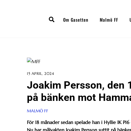
Skip
to
Search
content
Om Gasetten
Malmö FF
15 APRIL, 2024
Joakim Persson, den 
på bänken mot Hamm
MALMÖ FF
För 18 månader sedan spelade han i Hyllie IK P16 
Nu har målvakten Joakim Persson suttit på bänken