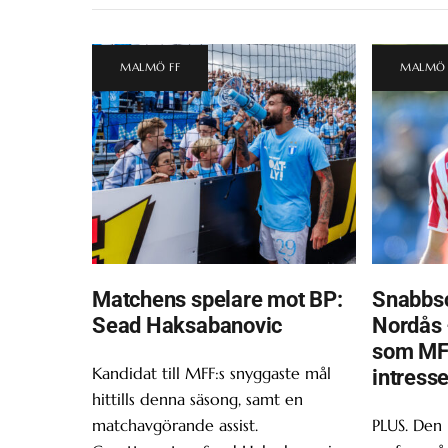
MALMÖ FF
MALMÖ 
Matchens spelare mot BP:
Snabbsc
Sead Haksabanovic
Nordås 
som MF
Kandidat till MFF:s snyggaste mål
intress
hittills denna säsong, samt en
matchavgörande assist.
PLUS. Den