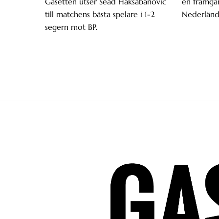
Gasetten utser Sead Haksabanovic
en framgån
till matchens bästa spelare i 1-2
Nederländ
segern mot BP.