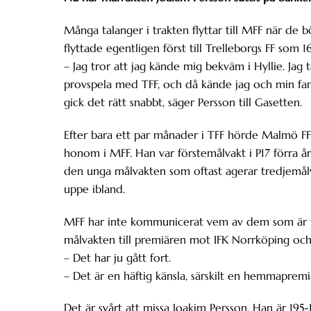
Många talanger i trakten flyttar till MFF när de 
flyttade egentligen först till Trelleborgs FF som 1
– Jag tror att jag kände mig bekväm i Hyllie. Jag
provspela med TFF, och då kände jag och min fami
gick det rätt snabbt, säger Persson till Gasetten.
Efter bara ett par månader i TFF hörde Malmö FF
honom i MFF. Han var förstemålvakt i P17 förra år
den unga målvakten som oftast agerar tredjemål
uppe ibland.
MFF har inte kommunicerat vem av dem som är t
målvakten till premiären mot IFK Norrköping oc
– Det har ju gått fort.
– Det är en häftig känsla, särskilt en hemmaprem
Det är svårt att missa Joakim Persson. Han är 195