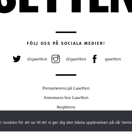
FÖLJ OSS PÅ SOCIALA MEDIER!
@gasetten
@gasetten
gasetten
Prenumerera på Gasetten
Annonsera hos Gasetten
Registrera
Köp Plus
 cookies för att se till att vi ger dig den bästa upplevelsen på vår hems