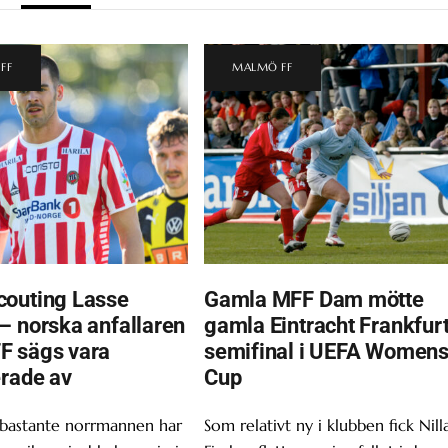
FF
MALMÖ FF
outing Lasse
Gamla MFF Dam mötte
– norska anfallaren
gamla Eintracht Frankfurt
F sägs vara
semifinal i UEFA Women
erade av
Cup
 bastante norrmannen har
Som relativt ny i klubben fick Nill