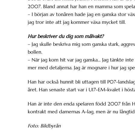
2007. Bland annat har han en mamma som spelat
– I början av tonåren hade jag en ganska stor väx
jag tror inte att jag kommer växa mycket till.
Hur beskriver du dig som målvakt?
– Jag skulle beskriva mig som ganska stark, aggress
bollen.
– När jag kom hit var jag ganska… Jag tänkte inte 
mer med detaljerna. Jag är mognare i hur jag spe
Han har också hunnit bli uttagen till P07-landsl
året. Han senaste start var i U17-EM-kvalet i höst
Han är inte den enda spelaren född 2007 från Hy
kontrakt med damernas A-lag, men är nu långtid
Foto: Bildbyrån