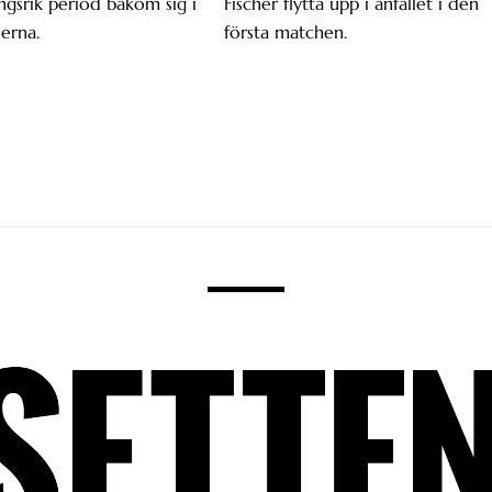
gsrik period bakom sig i
Fischer flytta upp i anfallet i den
erna.
första matchen.