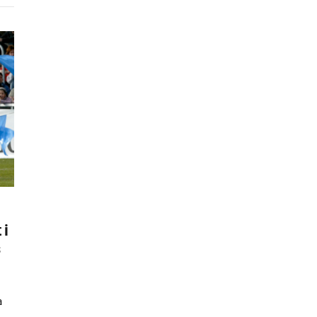
 i
s
a