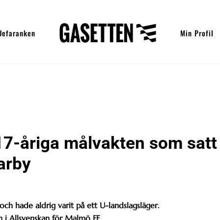
Uefaranken
Min Profil
17-åriga målvakten som satt
arby
och hade aldrig varit på ett U-landslagsläger.
 i Allsvenskan för Malmö FF.