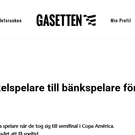
Uefaranken
Min Profil
elspelare till bänkspelare fö
 spelare när de tog sig till semifinal i Copa América.
årt att få speltid.