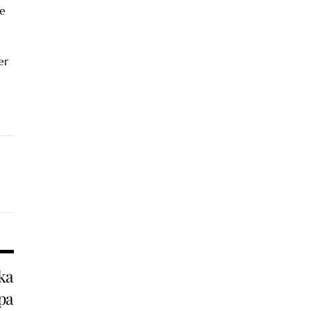
de
er
ka
pa