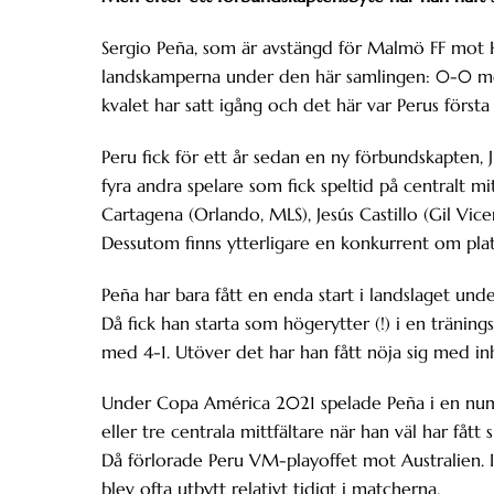
Sergio Peña, som är avstängd för Malmö FF mot
landskamperna under den här samlingen: 0-0 mo
kvalet har satt igång och det här var Perus först
Peru fick för ett år sedan en ny förbundskapten, 
fyra andra spelare som fick speltid på centralt m
Cartagena (Orlando, MLS), Jesús Castillo (Gil Vic
Dessutom finns ytterligare en konkurrent om pla
Peña har bara fått en enda start i landslaget u
Då fick han starta som högerytter (!) i en träning
med 4-1. Utöver det har han fått nöja sig med in
Under Copa América 2021 spelade Peña i en numm
eller tre centrala mittfältare när han väl har fått
Då förlorade Peru VM-playoffet mot Australien. 
blev ofta utbytt relativt tidigt i matcherna.