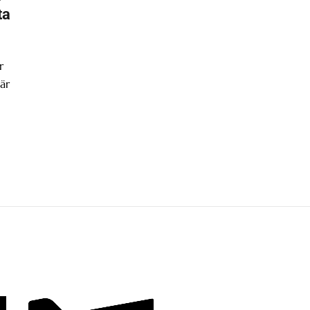
ta
r
är