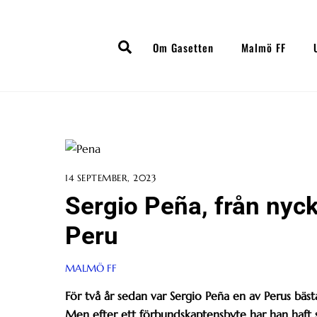
Skip
to
Search
content
Om Gasetten
Malmö FF
14 SEPTEMBER, 2023
Sergio Peña, från nyck
Peru
MALMÖ FF
För två år sedan var Sergio Peña en av Perus bästa
Men efter ett förbundskaptensbyte har han haft sv