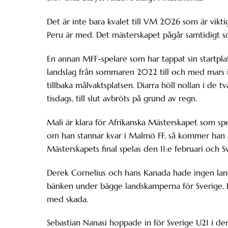
Det är inte bara kvalet till VM 2026 som är viktig
Peru är med. Det mästerskapet pågår samtidigt
En annan MFF-spelare som har tappat sin startplat
landslag från sommaren 2022 till och med mars i 
tillbaka målvaktsplatsen. Diarra höll nollan i de
tisdags, till slut avbröts på grund av regn.
Mali är klara för Afrikanska Mästerskapet som spel
om han stannar kvar i Malmö FF, så kommer han a
Mästerskapets final spelas den 11:e februari och 
Derek Cornelius och hans Kanada hade ingen lan
bänken under bägge landskamperna för Sverige. D
med skada.
Sebastian Nanasi hoppade in för Sverige U21 i 