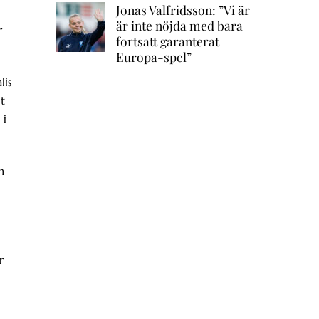
Jonas Valfridsson: ”Vi är
är inte nöjda med bara
r
fortsatt garanterat
Europa-spel”
lis
t
 i
h
r