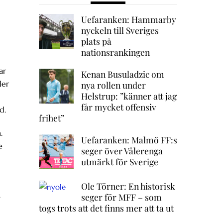
Uefaranken: Hammarby
nyckeln till Sveriges
plats på
nationsrankingen
ar
Kenan Busuladzic om
der
nya rollen under
Helstrup: ”känner att jag
får mycket offensiv
d.
frihet”
.
Uefaranken: Malmö FF:s
e
seger över Vålerenga
utmärkt för Sverige
Ole Törner: En historisk
.
seger för MFF – som
togs trots att det finns mer att ta ut