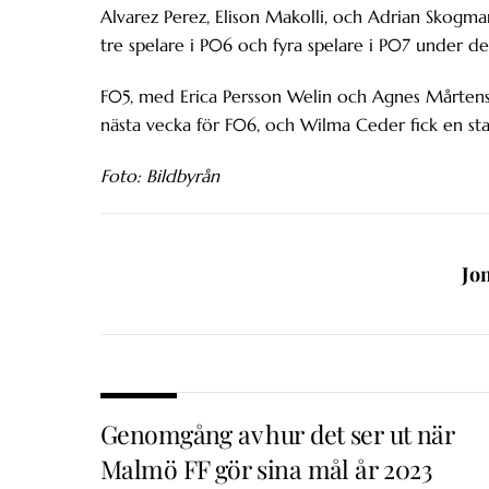
Alvarez Perez, Elison Makolli, och Adrian Skogma
tre spelare i P06 och fyra spelare i P07 under d
F05, med Erica Persson Welin och Agnes Mårtensso
nästa vecka för F06, och Wilma Ceder fick en sta
Foto: Bildbyrån
Jo
Genomgång av hur det ser ut när
Malmö FF gör sina mål år 2023