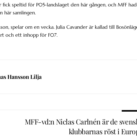
r fick speltid för P05-landslaget den här gången, och MFF ha
en här samlingen.
n, spelar om en vecka. Julia Cavander är kallad till Bosönläg
rt och ett inhopp för F07.
nas Hansson Lilja
MFF-vd:n Niclas Carlnén är de svens
klubbarnas röst i Euro