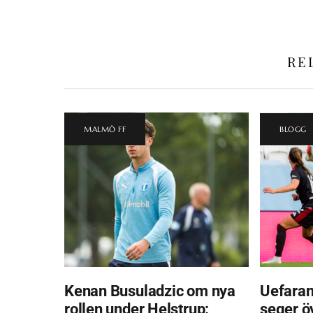
RE
MALMÖ FF
BLOGG
Kenan Busuladzic om nya
Uefaran
rollen under Helstrup:
seger ö