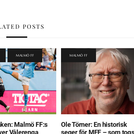
LATED POSTS
,
MALMÖ FF
MALMÖ FF
ken: Malmö FF:s
Ole Törner: En historisk
ver Vålerenga
seger för MFF – som tog