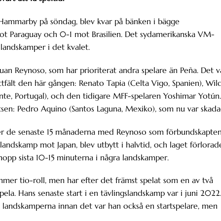
 Hammarby på söndag, blev kvar på bänken i bägge
t Paraguay och 0-1 mot Brasilien. Det sydamerikanska VM-
a landskamper i det kvalet.
Juan Reynoso, som har prioriterat andra spelare än Peña. Det v
ittfält den här gången: Renato Tapia (Celta Vigo, Spanien), Wil
ente, Portugal), och den tidigare MFF-spelaren Yoshimar Yotún.
tsen: Pedro Aquino (Santos Laguna, Mexiko), som nu var skada
nder de senaste 15 månaderna med Reynoso som förbundskapten
slandskamp mot Japan, blev utbytt i halvtid, och laget förlorad
hopp sista 10-15 minuterna i några landskamper.
er tio-roll, men har efter det främst spelat som en av två
 spela. Hans senaste start i en tävlingslandskamp var i juni 2022
I landskamperna innan det var han också en startspelare, men