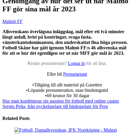
Genomgång av hur det ser ut när Malmö
FF gör sina mål år 2023
Malmö FF
Allsvenskans överlägsna inläggslag, mål efter ett två minuter
långt anfall, brist på kontringar, svaga fasta,
vänsterkantsdominansen, den underskattat fina höga pressen.
Fotboll Skåne har gått igenom Malmö FF:s 46 allsvenska mål
för att se hur det egentligen ser ut när MFF gör mål år 2023.
Redan prenumerant?
Logga in
för att läsa.
Eller bli
Prenumerant
•Tillgång till allt material på Gasetten
•Löpande prenumeration, utan bindningstid
•69 kronor för 30 dagar
Hur man kombinerar sin passion för fotboll med online casino
Sergio Peña, från nyckelspelare till bänkspelare för Peru
Related Posts