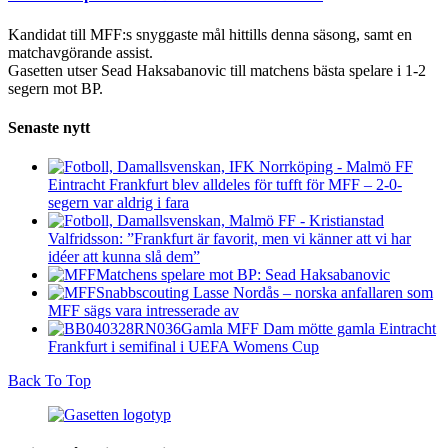
Kandidat till MFF:s snyggaste mål hittills denna säsong, samt en
matchavgörande assist.
Gasetten utser Sead Haksabanovic till matchens bästa spelare i 1-2
segern mot BP.
Senaste nytt
Eintracht Frankfurt blev alldeles för tufft för MFF – 2-0-
segern var aldrig i fara
Valfridsson: ”Frankfurt är favorit, men vi känner att vi har
idéer att kunna slå dem”
Matchens spelare mot BP: Sead Haksabanovic
Snabbscouting Lasse Nordås – norska anfallaren som
MFF sägs vara intresserade av
Gamla MFF Dam mötte gamla Eintracht
Frankfurt i semifinal i UEFA Womens Cup
Back To Top