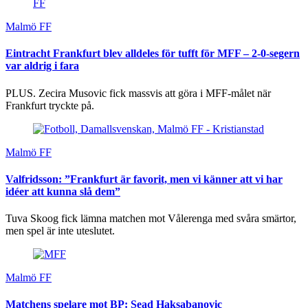
Malmö FF
Eintracht Frankfurt blev alldeles för tufft för MFF – 2-0-segern
var aldrig i fara
PLUS. Zecira Musovic fick massvis att göra i MFF-målet när
Frankfurt tryckte på.
Malmö FF
Valfridsson: ”Frankfurt är favorit, men vi känner att vi har
idéer att kunna slå dem”
Tuva Skoog fick lämna matchen mot Vålerenga med svåra smärtor,
men spel är inte uteslutet.
Malmö FF
Matchens spelare mot BP: Sead Haksabanovic