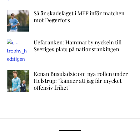
Så är skadeläget i MFF inför matchen
mot Degerfors
Uefaranken: Hammarby nyckeln till
Sveriges plats på nationsrankingen
Kenan Busuladzic om nya rollen under
Helstrup: ”känner att jag får mycket
offensiv frihet”