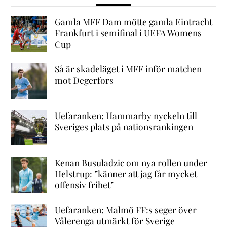
Gamla MFF Dam mötte gamla Eintracht
Frankfurt i semifinal i UEFA Womens
Cup
Så är skadeläget i MFF inför matchen
mot Degerfors
Uefaranken: Hammarby nyckeln till
Sveriges plats på nationsrankingen
Kenan Busuladzic om nya rollen under
Helstrup: ”känner att jag får mycket
offensiv frihet”
Uefaranken: Malmö FF:s seger över
Vålerenga utmärkt för Sverige