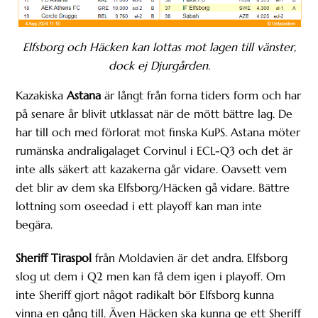
Elfsborg och Häcken kan lottas mot lagen till vänster,
dock ej Djurgården.
Kazakiska
Astana
är långt från forna tiders form och har
på senare år blivit utklassat när de mött bättre lag. De
har till och med förlorat mot finska KuPS. Astana möter
rumänska andraligalaget Corvinul i ECL-Q3 och det är
inte alls säkert att kazakerna går vidare. Oavsett vem
det blir av dem ska Elfsborg/Häcken gå vidare. Bättre
lottning som oseedad i ett playoff kan man inte
begära.
Sheriff Tiraspol
från Moldavien är det andra. Elfsborg
slog ut dem i Q2 men kan få dem igen i playoff. Om
inte Sheriff gjort något radikalt bör Elfsborg kunna
vinna en gång till. Även Häcken ska kunna ge ett Sheriff