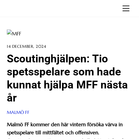
Skip
Men
to
content
14 DECEMBER, 2024
Scoutinghjälpen: Tio
spetsspelare som hade
kunnat hjälpa MFF nästa
år
MALMÖ FF
Malmö FF kommer den här vintern försöka värva in
spetsspelare till mittfältet och offensiven.