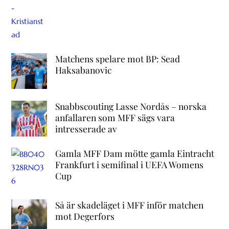
Matchens spelare mot BP: Sead
Haksabanovic
Snabbscouting Lasse Nordås – norska
anfallaren som MFF sägs vara
intresserade av
Gamla MFF Dam mötte gamla Eintracht
Frankfurt i semifinal i UEFA Womens
Cup
Så är skadeläget i MFF inför matchen
mot Degerfors