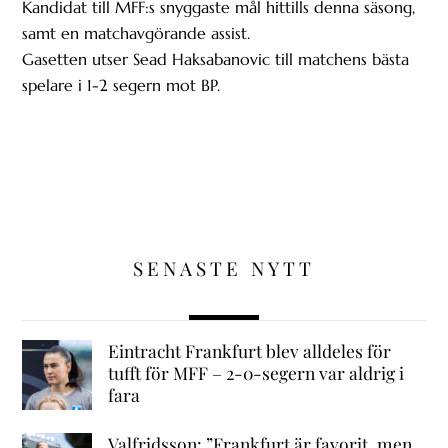
Kandidat till MFF:s snyggaste mål hittills denna säsong,
samt en matchavgörande assist.
Gasetten utser Sead Haksabanovic till matchens bästa
spelare i 1-2 segern mot BP.
SENASTE NYTT
Eintracht Frankfurt blev alldeles för
tufft för MFF – 2-0-segern var aldrig i
fara
Valfridsson: ”Frankfurt är favorit, men