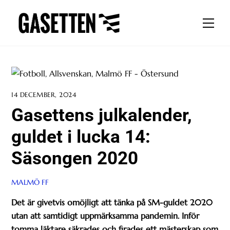
Skip
to
Men
content
14 DECEMBER, 2024
Gasettens julkalender,
guldet i lucka 14:
Säsongen 2020
MALMÖ FF
Det är givetvis omöjligt att tänka på SM-guldet 2020
utan att samtidigt uppmärksamma pandemin. Inför
tomma läktare säkrades och firades ett mästerskap som