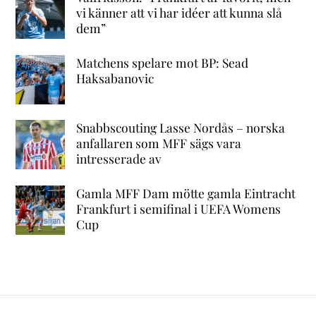
vi känner att vi har idéer att kunna slå
dem”
Matchens spelare mot BP: Sead
Haksabanovic
Snabbscouting Lasse Nordås – norska
anfallaren som MFF sägs vara
intresserade av
Gamla MFF Dam mötte gamla Eintracht
Frankfurt i semifinal i UEFA Womens
Cup