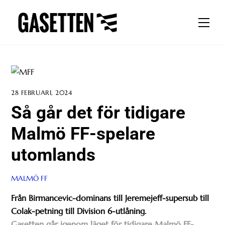
Skip
to
Men
content
28 FEBRUARI, 2024
Så går det för tidigare
Malmö FF-spelare
utomlands
MALMÖ FF
Från Birmancevic-dominans till Jeremejeff-supersub till
Colak-petning till Division 6-utlåning.
Gasetten går igenom läget för tidigare Malmö FF-