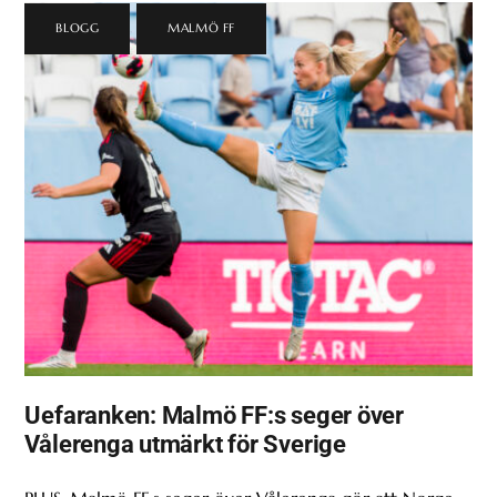
BLOGG
,
MALMÖ FF
Uefaranken: Malmö FF:s seger över
Vålerenga utmärkt för Sverige