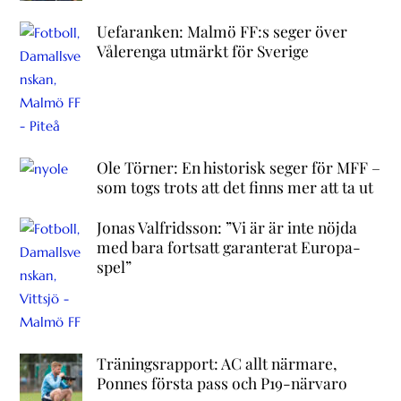
Uefaranken: Malmö FF:s seger över
Vålerenga utmärkt för Sverige
Ole Törner: En historisk seger för MFF –
som togs trots att det finns mer att ta ut
Jonas Valfridsson: ”Vi är är inte nöjda
med bara fortsatt garanterat Europa-
spel”
Träningsrapport: AC allt närmare,
Ponnes första pass och P19-närvaro