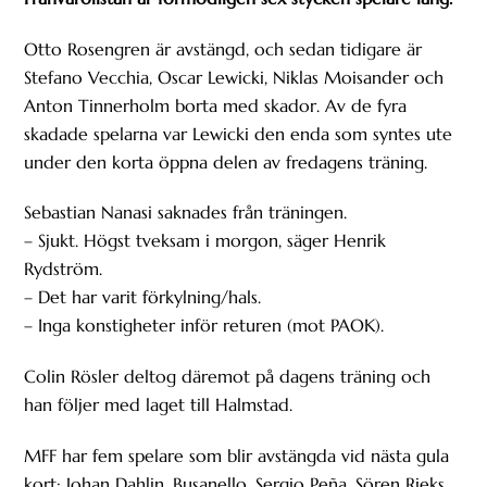
Otto Rosengren är avstängd, och sedan tidigare är
Stefano Vecchia, Oscar Lewicki, Niklas Moisander och
Anton Tinnerholm borta med skador. Av de fyra
skadade spelarna var Lewicki den enda som syntes ute
under den korta öppna delen av fredagens träning.
Sebastian Nanasi saknades från träningen.
– Sjukt. Högst tveksam i morgon, säger Henrik
Rydström.
– Det har varit förkylning/hals.
– Inga konstigheter inför returen (mot PAOK).
Colin Rösler deltog däremot på dagens träning och
han följer med laget till Halmstad.
MFF har fem spelare som blir avstängda vid nästa gula
kort: Johan Dahlin, Busanello, Sergio Peña, Sören Rieks