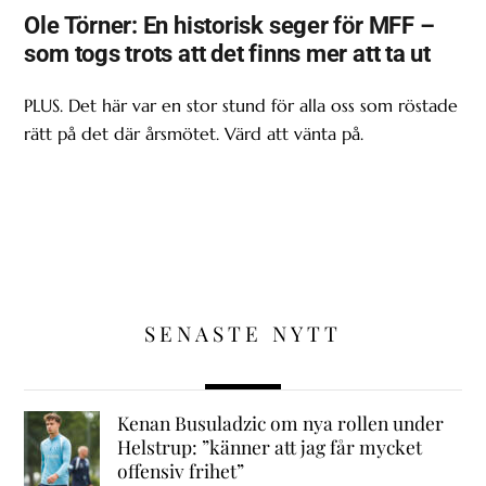
Ole Törner: En historisk seger för MFF –
som togs trots att det finns mer att ta ut
PLUS. Det här var en stor stund för alla oss som röstade
rätt på det där årsmötet. Värd att vänta på.
SENASTE NYTT
Kenan Busuladzic om nya rollen under
Helstrup: ”känner att jag får mycket
offensiv frihet”