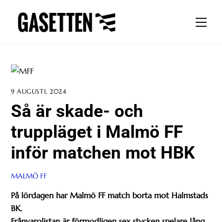
Skip
to
Men
content
9 AUGUSTI, 2024
Så är skade- och
truppläget i Malmö FF
inför matchen mot HBK
MALMÖ FF
På lördagen har Malmö FF match borta mot Halmstads
BK.
Frånvarolistan är förmodligen sex stycken spelare lång.