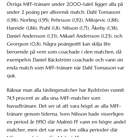
Övriga MFF-tränare under 2000-talet ligger alla på
under 2 poäng per allsvensk match: Dahl Tomasson
(1,98), Norling (1,95), Pehrsson (1,92), Milojevic (1,88),
Hareide (1,86), Prahl (1,8), Nilsson (1,71), Åkeby (1,38),
Daniel Andersson (1,33), Mikael Andersson (1,23), och
Georgson (0,8). Några poängsnitt kan skilja lite
beroende på vem som coachade i den matchen, då
exempelvis Daniel Bäckström coachade och vann sin
enda match som MFF-tränare när Dahl Tomasson var
sjuk.
Räknar man alla tävlingsmatcher har Rydström vunnit
74,5 procent av alla sina MFF-matcher som
huvudtränare. Det ser ut att vara högst av alla MFF-
tränare genom tiderna. Sven Nilsson hade visserligen
en period år 1950 där Malmö FF vann en högre andel
matcher, men det var en av tre olika perioder där