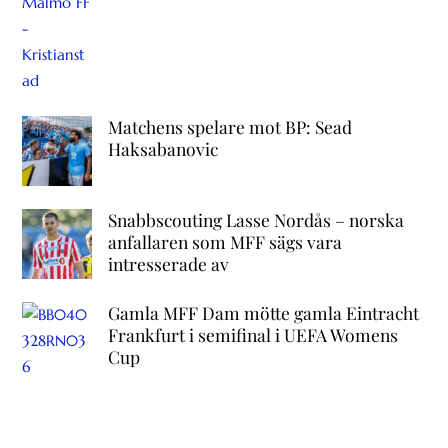
Matchens spelare mot BP: Sead
Haksabanovic
Snabbscouting Lasse Nordås – norska
anfallaren som MFF sägs vara
intresserade av
Gamla MFF Dam mötte gamla Eintracht
Frankfurt i semifinal i UEFA Womens
Cup