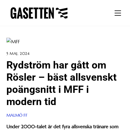
Skip
to
Men
content
5 MAJ, 2024
Rydström har gått om
Rösler – bäst allsvenskt
poängsnitt i MFF i
modern tid
MALMÖ FF
Under 2000-talet är det fyra allsvenska tränare som