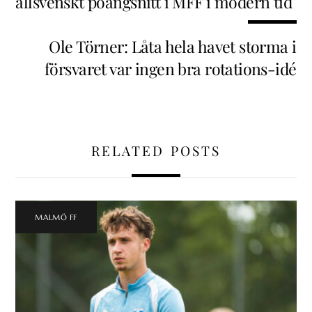
allsvenskt poängsnitt i MFF i modern tid
Ole Törner: Låta hela havet storma i
försvaret var ingen bra rotations-idé
RELATED POSTS
MALMÖ FF