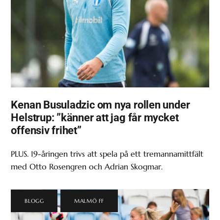
Kenan Busuladzic om nya rollen under
Helstrup: ”känner att jag får mycket
offensiv frihet”
PLUS. 19-åringen trivs att spela på ett tremannamittfält
med Otto Rosengren och Adrian Skogmar.
BLOGG
,
MALMÖ FF