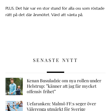
PLUS. Det här var en stor stund för alla oss som röstade
rätt på det där årsmötet. Värd att vänta på.
SENASTE NYTT
Kenan Busuladzic om nya rollen under
Helstrup: ”känner att jag får mycket
offensiv frihet”
Uefaranken: Malmö FF:s seger över
Vålerenga utmärkt för Sverige