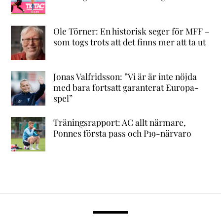
Ole Törner: En historisk seger för MFF –
som togs trots att det finns mer att ta ut
Jonas Valfridsson: ”Vi är är inte nöjda
med bara fortsatt garanterat Europa-
spel”
Träningsrapport: AC allt närmare,
Ponnes första pass och P19-närvaro