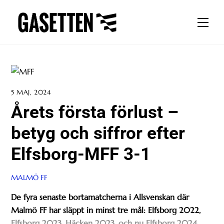
Skip
to
Men
content
5 MAJ, 2024
Årets första förlust –
betyg och siffror efter
Elfsborg-MFF 3-1
MALMÖ FF
De fyra senaste bortamatcherna i Allsvenskan där
Malmö FF har släppt in minst tre mål: Elfsborg 2022,
Elfsborg 2023, Häcken 2023, och nu Elfsborg 2024.