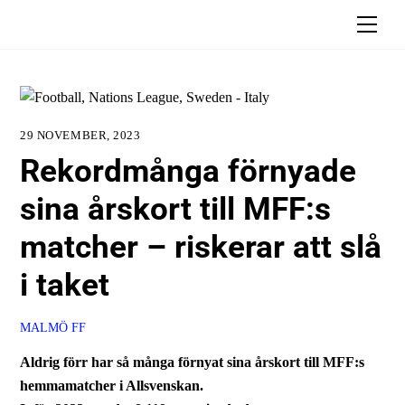
Skip
Men
to
content
29 NOVEMBER, 2023
Rekordmånga förnyade
sina årskort till MFF:s
matcher – riskerar att slå
i taket
MALMÖ FF
Aldrig förr har så många förnyat sina årskort till MFF:s
hemmamatcher i Allsvenskan.