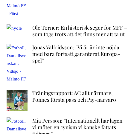
Ole Törner: En historisk seger för MFF –
som togs trots att det finns mer att ta ut
Jonas Valfridsson: ”Vi är är inte nöjda
med bara fortsatt garanterat Europa-
spel”
Träningsrapport: AC allt närmare,
Ponnes första pass och P19-närvaro
Mia Persson: ”Internationellt har lagen
vi möter en cynism vi kanske fattats
tidigare”