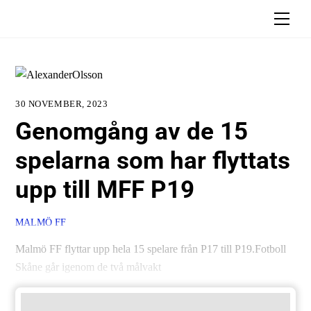
Skip
Men
to
content
30 NOVEMBER, 2023
Genomgång av de 15
spelarna som har flyttats
upp till MFF P19
MALMÖ FF
Malmö FF flyttar upp hela 15 spelare från P17 till P19.Fotboll
Skåne går igenom de två målvakt