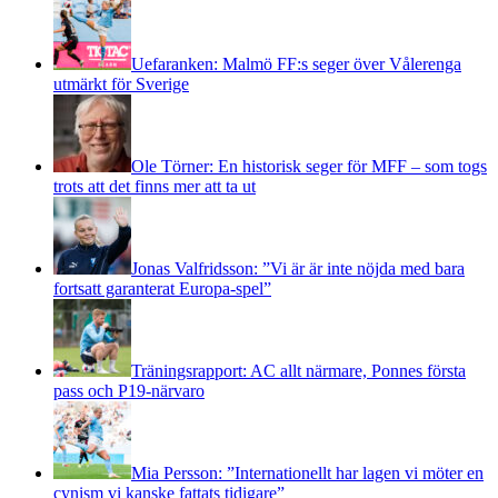
Uefaranken: Malmö FF:s seger över Vålerenga
utmärkt för Sverige
Ole Törner: En historisk seger för MFF – som togs
trots att det finns mer att ta ut
Jonas Valfridsson: ”Vi är är inte nöjda med bara
fortsatt garanterat Europa-spel”
Träningsrapport: AC allt närmare, Ponnes första
pass och P19-närvaro
Mia Persson: ”Internationellt har lagen vi möter en
cynism vi kanske fattats tidigare”