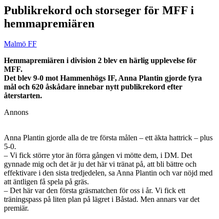
Publikrekord och storseger för MFF i
hemmapremiären
Malmö FF
Hemmapremiären i division 2 blev en härlig upplevelse för
MFF.
Det blev 9-0 mot Hammenhögs IF, Anna Plantin gjorde fyra
mål och 620 åskådare innebar nytt publikrekord efter
återstarten.
Annons
Anna Plantin gjorde alla de tre första målen – ett äkta hattrick – plus
5-0.
– Vi fick större ytor än förra gången vi mötte dem, i DM. Det
gynnade mig och det är ju det här vi tränat på, att bli bättre och
effektivare i den sista tredjedelen, sa Anna Plantin och var nöjd med
att äntligen få spela på gräs.
– Det här var den första gräsmatchen för oss i år. Vi fick ett
träningspass på liten plan på lägret i Båstad. Men annars var det
premiär.