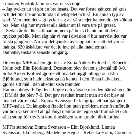
Tränaren Fredrik Jahnfors var också nöjd.
– Jag tycker att vi gör en bra insats. Det var första gången på gräs
och det blir lite annorlunda i duellspelet och så. En annan typ av
spel. Men med det sagt tycker jag att våra tjejer hanterade det väldigt
bra. Man såg hur mycket alla älskar att få vara ute på gräset.
– Sedan är det lite skillnad numera på hur vi hanterar att det är
mycket publik. Man såg när vi var i division 4 hur nervöst det var
första gångerna. Nu var det ganska avslappnat trots att det var så
många. 620 åskådare var det ju inte på alla matcherna i
Damallsvenskans senaste omgång.
De övriga MFF-målen gjordes av Sofia Anker-Kofoed 2, Rebecka
Holm och Elin Björklund. Dessutom blev det ett självmål till 8-0.
Sofia Anker-Kofoed gjorde ett mycket piggt inhopp och Elin
Björklund, som hade lekstuga på kanten i den första halvleken,
gjorde sitt mål i den absolut sista minuten.
Hammenhögs IF låg dock högre och vågade mer den här gången än
i DM då det blev 7-0. Det gav resultat framåt utan att det blev så
mycket värre bakåt. Emma Svensson fick ingripa ett par gånger i
MFF-målet. Ett långskott fixade hon utan problem, men framförallt
var hon vaken med att gå långt utanför det egna straffområdet och
sätta stopp för tre-fyra kontringslägen som kunde blivit farliga.
MFF:s startelva: Emma Svensson – Elin Björklund, Linnea
Svensson, Ida Lyberg, Madeleine Hejde – Rebecka Holm, Cornelia