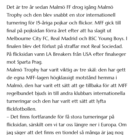
Det är tre år sedan Malmö FF drog igång Malmö
Trophy och den blev snabbt en stor internationell
turnering för 15-åriga pojkar och flickor. MFF gick till
final på pojksidan förra året efter att ha slagit ut
Melbourne City FC, Real Madrid och BSC Young Boys. I
finalen blev det förlust på straffar mot Real Sociedad.
På flicksidan vann LA Breakers från USA efter finalseger
mot Sparta Prag.
Malmö Trophy har varit viktig av tre skäl: den har gett
de egna MFF-lagen högklassigt motstånd hemma i
Malmö, den har varit ett sätt att ge tillbaka för att MFF
regelbundet bjuds in till andra klubbars internationella
turneringar och den har varit ett sätt att lyfta
flickfotbollen.
– Det finns fortfarande för få stora turneringar på
flicksidan, särskilt om vi tar oss längre ner i Europa. Om
jag säger att det finns en tiondel så många är jag nog