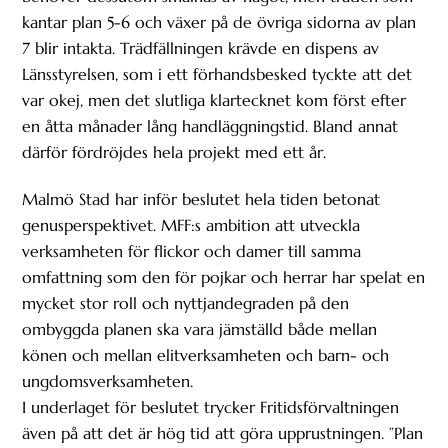
kantar plan 5-6 och växer på de övriga sidorna av plan
7 blir intakta. Trädfällningen krävde en dispens av
Länsstyrelsen, som i ett förhandsbesked tyckte att det
var okej, men det slutliga klartecknet kom först efter
en åtta månader lång handläggningstid. Bland annat
därför fördröjdes hela projekt med ett år.
Malmö Stad har inför beslutet hela tiden betonat
genusperspektivet. MFF:s ambition att utveckla
verksamheten för flickor och damer till samma
omfattning som den för pojkar och herrar har spelat en
mycket stor roll och nyttjandegraden på den
ombyggda planen ska vara jämställd både mellan
könen och mellan elitverksamheten och barn- och
ungdomsverksamheten.
I underlaget för beslutet trycker Fritidsförvaltningen
även på att det är hög tid att göra upprustningen. ”Plan