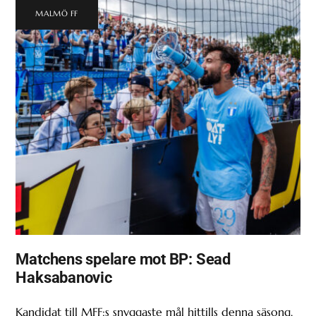
MALMÖ FF
Matchens spelare mot BP: Sead
Haksabanovic
Kandidat till MFF:s snyggaste mål hittills denna säsong,