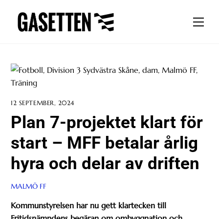
Skip
to
Men
content
12 SEPTEMBER, 2024
Plan 7-projektet klart för
start – MFF betalar årlig
hyra och delar av driften
MALMÖ FF
Kommunstyrelsen har nu gett klartecken till
Fritidsnämndens begäran om ombyggnation och