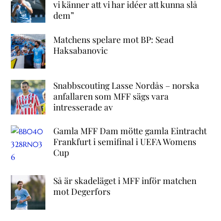
vi känner att vi har idéer att kunna slå
dem”
Matchens spelare mot BP: Sead
Haksabanovic
Snabbscouting Lasse Nordås – norska
anfallaren som MFF sägs vara
intresserade av
Gamla MFF Dam mötte gamla Eintracht
Frankfurt i semifinal i UEFA Womens
Cup
Så är skadeläget i MFF inför matchen
mot Degerfors