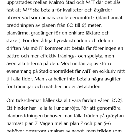
upprättades mellan Malmö Stad och MFF där det slås
fast att MFF ska betala för kvaliteter och åtgärder
utöver vad som annars skulle genomförts (bland annat
breddningen av planen från 60 till 65 meter,
planvärme, gradänger för en enklare läktare och
staket). För den årliga hyreskostnaden och delen i
driften Malmö FF kommer att betala får föreningen en
bättre och mer effektiv tränings- och spelyta, men
även alla tiderna på den. Med undantag av större
evenemang på Stadionområdet får MFF en exklusiv rätt
till alla tider. Man ska heller inte betala några avgifter
för träningar och matcher under avtalstiden.
Om tidsschemat håller ska allt vara färdigt våren 2025.
Ett hinder har i alla fall undanröjts. För att genomföra
planbreddningen behöver man fälla träden på gräsytan
närmast plan 7. Vägen mellan plan 7 och plan 5-6
behöver dessutom smalnas av något, men träden som