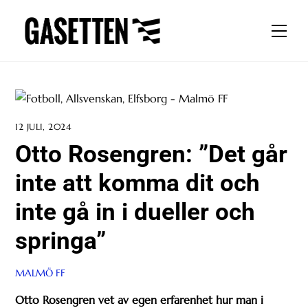
Skip
to
Men
content
12 JULI, 2024
Otto Rosengren: ”Det går
inte att komma dit och
inte gå in i dueller och
springa”
MALMÖ FF
Otto Rosengren vet av egen erfarenhet hur man i