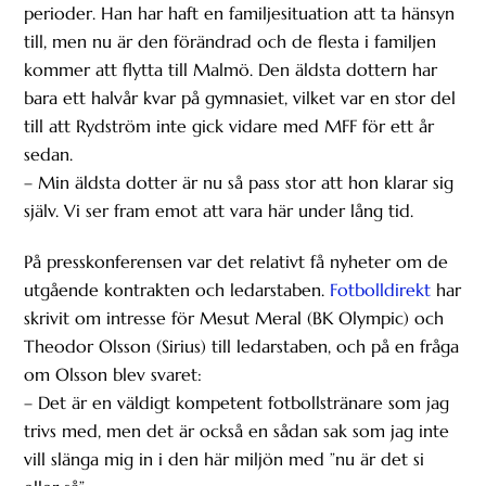
perioder. Han har haft en familjesituation att ta hänsyn
till, men nu är den förändrad och de flesta i familjen
kommer att flytta till Malmö. Den äldsta dottern har
bara ett halvår kvar på gymnasiet, vilket var en stor del
till att Rydström inte gick vidare med MFF för ett år
sedan.
– Min äldsta dotter är nu så pass stor att hon klarar sig
själv. Vi ser fram emot att vara här under lång tid.
På presskonferensen var det relativt få nyheter om de
utgående kontrakten och ledarstaben.
Fotbolldirekt
har
skrivit om intresse för Mesut Meral (BK Olympic) och
Theodor Olsson (Sirius) till ledarstaben, och på en fråga
om Olsson blev svaret:
– Det är en väldigt kompetent fotbollstränare som jag
trivs med, men det är också en sådan sak som jag inte
vill slänga mig in i den här miljön med ”nu är det si