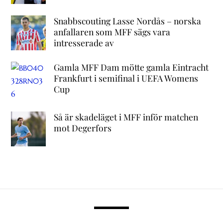
Snabbscouting Lasse Nordås – norska
anfallaren som MFF sägs vara
intresserade av
Gamla MFF Dam mötte gamla Eintracht
Frankfurt i semifinal i UEFA Womens
Cup
Så är skadeläget i MFF inför matchen
mot Degerfors