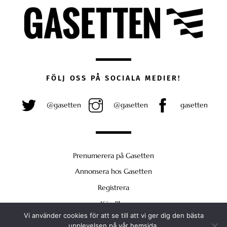
FÖLJ OSS PÅ SOCIALA MEDIER!
@gasetten
@gasetten
gasetten
Prenumerera på Gasetten
Annonsera hos Gasetten
Registrera
Köp Plus
Vi använder cookies för att se till att vi ger dig den bästa
Back
upplevelsen på vår hemsida.