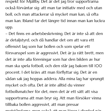
respekt för Mjällby. Det är det jag tror supportrarna
också förväntar sig: att man tar initiativ med och utan
boll, och man attackerar så mycket man kan, så ofta
man kan. Ibland tar det längre tid innan man kan luckra
upp.
– Det finns en arbetsbeskrivning. Det är inte så att den
är detaljstyrd, och då handlar det om att vara ett
offensivt lag som har bollen och som spelar ett
försvarsspel som är aggressivt. Det är ju rätt brett, men
det är inte alla föreningar som har den bilden av hur
man ska spela fotboll, och den står jag bakom till 100
procent. I det krävs att man förflyttar sig. Det är en
sådan sak jag hoppas addera. Alla mina lag har sprungit
mycket och ofta. Det är inte alltid du vinner
fotbollsmatcher för det, men det är ett sätt att visa
supportrarna att man bryr sig. Att man försöker vinna
tillbaka bollen aggressivt, att man pressar
motståndarna, men också att man löper i djupled när