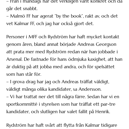
– Från i måndags har det verkligen varit konkret och då
går det snabbt.
– Malmö FF har agerat ”by the book”, rakt av, och det
vet Kalmar FF, och jag har också gjort det.
Personer i MFF och Rydström har haft mycket kontakt
genom åren, bland annat började Andreas Georgson
att prata mer med Rydström redan när han jobbade i
Arsenal. De fastnade för hans ödmjuka kaxighet, att han
är duktig på att jobba med andra, och för spelsättet
som han står för.
– I grova drag har jag och Andreas träffat väldigt,
väldigt många olika kandidater, sa Andersson.
– Vi har trattat ner det till några färre. Sedan har vi en
sportkommitté i styrelsen som har träffat ett par-tre
kandidater, och slutligen har valet fallit på Henrik.
Rydström har haft svårt att flytta från Kalmar tidigare