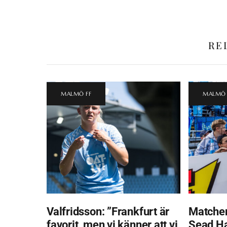
RE
MALMÖ FF
MALMÖ 
Valfridsson: ”Frankfurt är
Matchen
favorit, men vi känner att vi
Sead H