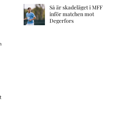
Så är skadeläget i MFF
inför matchen mot
Degerfors
h
t