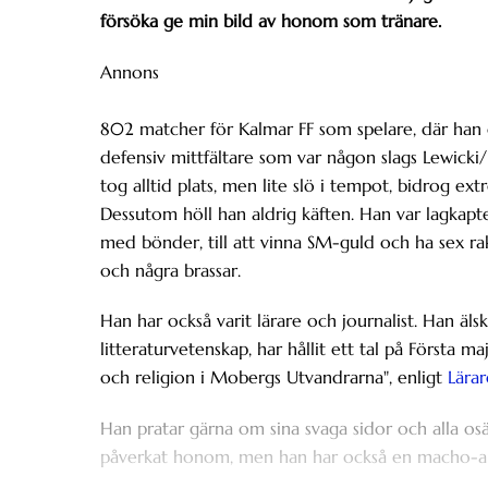
försöka ge min bild av honom som tränare.
Annons
802 matcher för Kalmar FF som spelare, där han 
defensiv mittfältare som var någon slags Lewicki/I
tog alltid plats, men lite slö i tempot, bidrog extr
Dessutom höll han aldrig käften. Han var lagkapten 
med bönder, till att vinna SM-guld och ha sex rak
och några brassar.
Han har också varit lärare och journalist. Han älsk
litteraturvetenskap, har hållit ett tal på Första m
och religion i Mobergs Utvandrarna", enligt
Lärar
Han pratar gärna om sina svaga sidor och alla os
påverkat honom, men han har också en macho-au