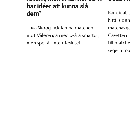
har idéer att kunna slå
Kandidat t
dem”
hittills d
Tuva Skoog fick lämna matchen
matchavgör
mot Vålerenga med svåra smärtor,
Gasetten 
men spel är inte uteslutet.
till matche
segern mo