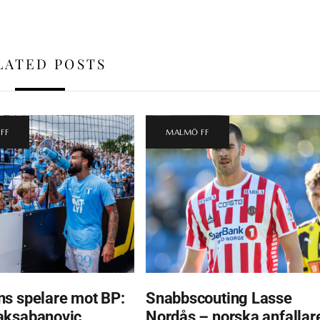
LATED POSTS
FF
MALMÖ FF
s spelare mot BP:
Snabbscouting Lasse
aksabanovic
Nordås – norska anfallar