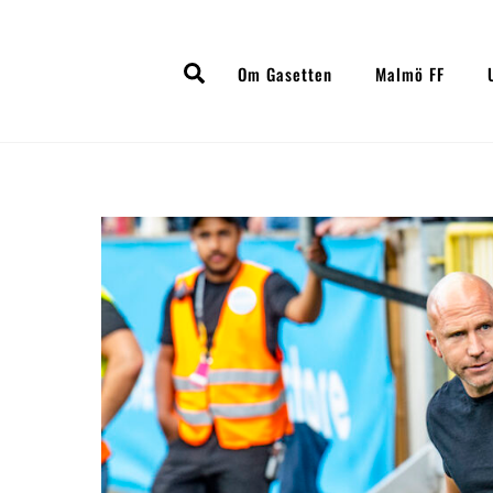
Skip
to
Search
content
Om Gasetten
Malmö FF