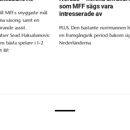
som MFF sägs vara
ill MFF:s snyggaste mål
intresserade av
enna säsong, samt en
ande assist.
PLUS. Den bastante norrmannen h
utser Sead Haksabanovic
en framgångsrik period bakom sig
ns bästa spelare i 1-2
Nederländerna.
t BP.