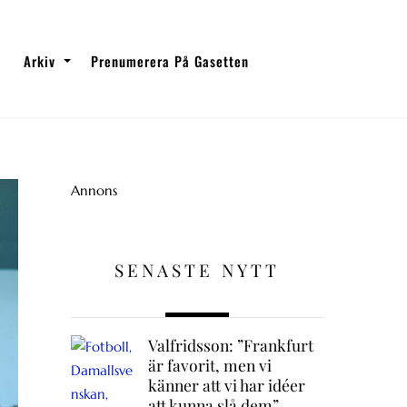
Arkiv
Prenumerera På Gasetten
Annons
SENASTE NYTT
Valfridsson: ”Frankfurt
är favorit, men vi
känner att vi har idéer
att kunna slå dem”