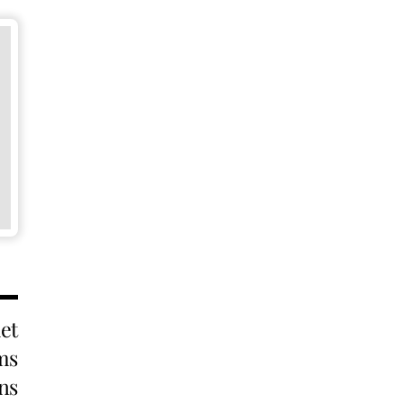
det
ms
ns