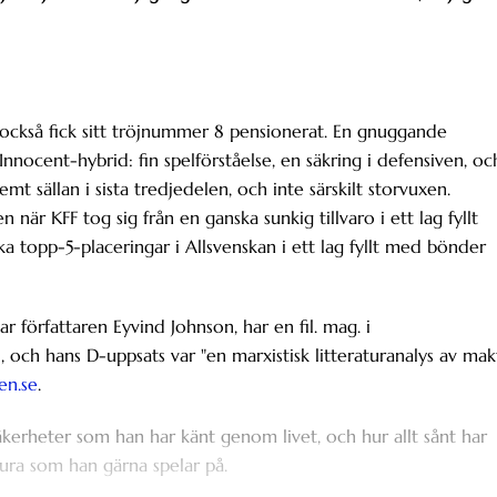
också fick sitt tröjnummer 8 pensionerat. En gnuggande
nnocent-hybrid: fin spelförståelse, en säkring i defensiven, oc
emt sällan i sista tredjedelen, och inte särskilt storvuxen.
när KFF tog sig från en ganska sunkig tillvaro i ett lag fyllt
a topp-5-placeringar i Allsvenskan i ett lag fyllt med bönder
ar författaren Eyvind Johnson, har en fil. mag. i
aj, och hans D-uppsats var "en marxistisk litteraturanalys av mak
en.se
.
äkerheter som han har känt genom livet, och hur allt sånt har
ra som han gärna spelar på.