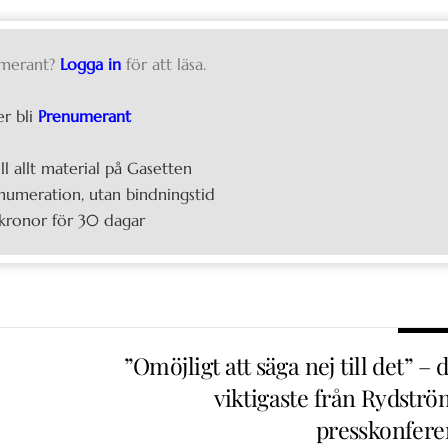
merant?
Logga in
för att läsa.
er bli
Prenumerant
ill allt material på Gasetten
umeration, utan bindningstid
kronor för 30 dagar
”Omöjligt att säga nej till det” – 
viktigaste från Rydströ
presskonfere