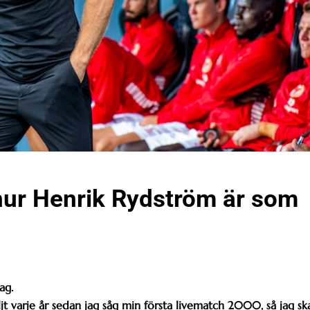
hur Henrik Rydström är som
ag.
jt varje år sedan jag såg min första livematch 2000, så jag sk