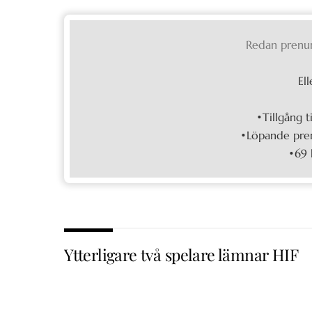
Redan prenu
Ell
•Tillgång t
•Löpande pren
•69 
Ytterligare två spelare lämnar HIF