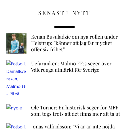
SENASTE NYTT
Kenan Busuladzic om nya rollen under
Helstrup: ”känner att jag får mycket
offensiv frihet”
Uefaranken: Malmö FF:s seger över
Vålerenga utmärkt för Sverige
Ole Törner: En historisk seger för MFF –
som togs trots att det finns mer att ta ut
Jonas Valfridsson: ”Vi är är inte nöjda