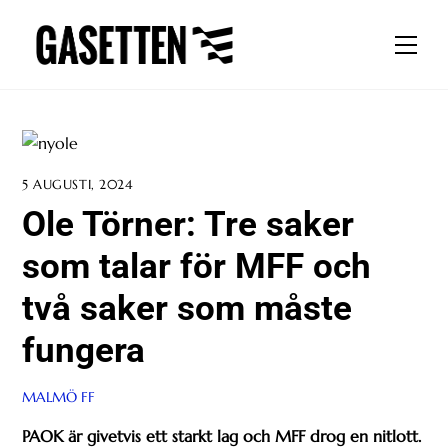
Skip
to
Men
content
5 AUGUSTI, 2024
Ole Törner: Tre saker
som talar för MFF och
två saker som måste
fungera
MALMÖ FF
PAOK är givetvis ett starkt lag och MFF drog en nitlott.