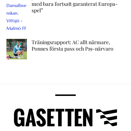
med bara fortsatt garanterat Europa-
spel”
Träningsrapport: AC allt närmare,
Ponnes första pass och P19-närvaro