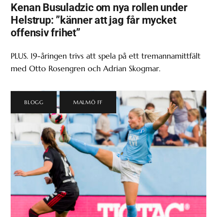
Kenan Busuladzic om nya rollen under
Helstrup: ”känner att jag får mycket
offensiv frihet”
PLUS. 19-åringen trivs att spela på ett tremannamittfält
med Otto Rosengren och Adrian Skogmar.
BLOGG
,
MALMÖ FF