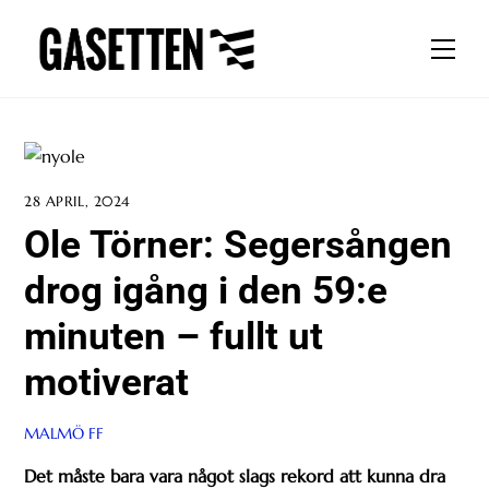
Skip
to
Men
content
28 APRIL, 2024
Ole Törner: Segersången
drog igång i den 59:e
minuten – fullt ut
motiverat
MALMÖ FF
Det måste bara vara något slags rekord att kunna dra