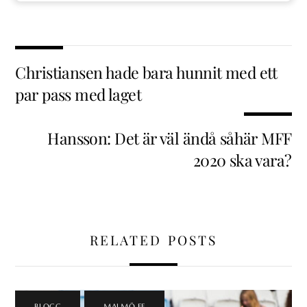
Christiansen hade bara hunnit med ett
par pass med laget
Hansson: Det är väl ändå såhär MFF
2020 ska vara?
RELATED POSTS
BLOGG
,
MALMÖ FF