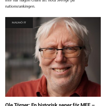
nationsrankingen.
MALMÖ FF
Ole Törner: En historisk seger för MFF –