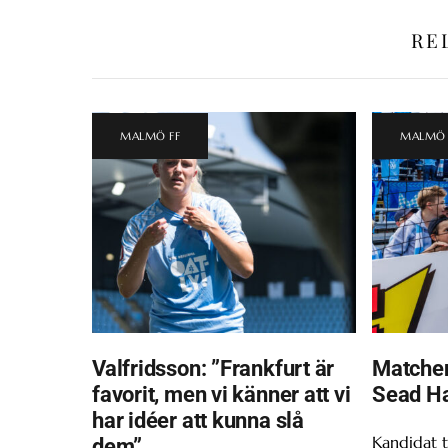
RE
MALMÖ FF
MALMÖ 
Valfridsson: ”Frankfurt är
Matchen
favorit, men vi känner att vi
Sead H
har idéer att kunna slå
Kandidat t
dem”