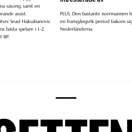
enna säsong, samt en
ande assist.
PLUS. Den bastante norrmannen h
utser Sead Haksabanovic
en framgångsrik period bakom sig
ns bästa spelare i 1-2
Nederländerna.
t BP.