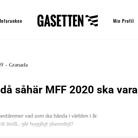
Uefaranken
Min Profil
ndå såhär MFF 2020 ska vara
estämmer vad som ska hända i världen i år.
l ändå... går hyggligt planenligt?