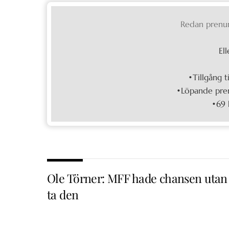
Redan prenu
Ell
•Tillgång t
•Löpande pren
•69 
Ole Törner: MFF hade chansen utan 
ta den