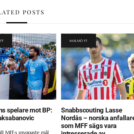
LATED POSTS
FF
MALMÖ FF
s spelare mot BP:
Snabbscouting Lasse
aksabanovic
Nordås – norska anfallar
som MFF sägs vara
ill MFF:s snyggaste mål
intresserade av