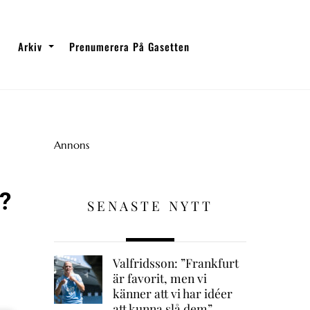
Arkiv
Prenumerera På Gasetten
Annons
?
SENASTE NYTT
Valfridsson: ”Frankfurt
är favorit, men vi
känner att vi har idéer
att kunna slå dem”