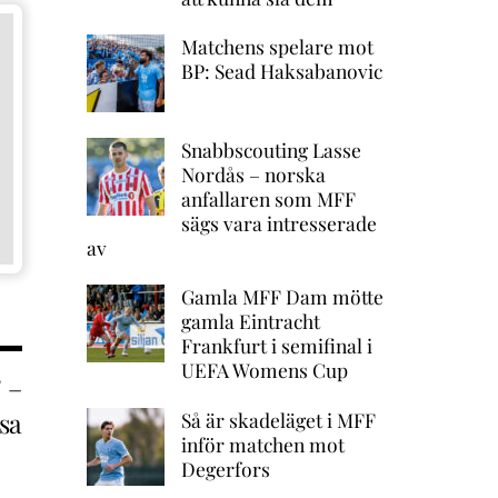
Matchens spelare mot
BP: Sead Haksabanovic
Snabbscouting Lasse
Nordås – norska
anfallaren som MFF
sägs vara intresserade
av
Gamla MFF Dam mötte
gamla Eintracht
Frankfurt i semifinal i
UEFA Womens Cup
 –
sa
Så är skadeläget i MFF
inför matchen mot
Degerfors