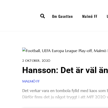
Skip
to
Search
content
Om Gasetten
Malmö FF
2 OKTOBER, 2020
Hansson: Det är väl ä
MALMÖ FF
Det verkar vara en tombola fylld med kaos som b
Därför finns det ju något tryggt i att MFF 2020 vä