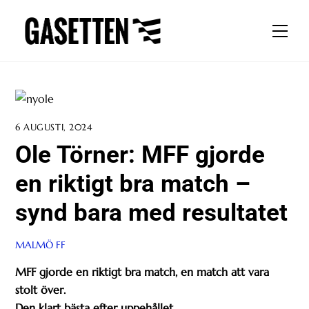
Skip
to
Men
content
6 AUGUSTI, 2024
Ole Törner: MFF gjorde
en riktigt bra match –
synd bara med resultatet
MALMÖ FF
MFF gjorde en riktigt bra match, en match att vara
stolt över.
Den klart bästa efter uppehållet.