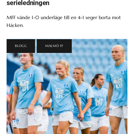
serieledningen
MFF vände 1-0 underläge till en 4-1 seger borta mot
Häcken.
BLOGG
,
MALMÖ FF