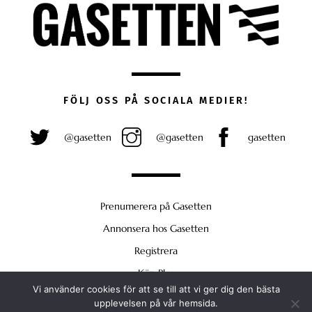
FÖLJ OSS PÅ SOCIALA MEDIER!
@gasetten
@gasetten
gasetten
Prenumerera på Gasetten
Annonsera hos Gasetten
Registrera
Köp Plus
Vi använder cookies för att se till att vi ger dig den bästa
Back
upplevelsen på vår hemsida.