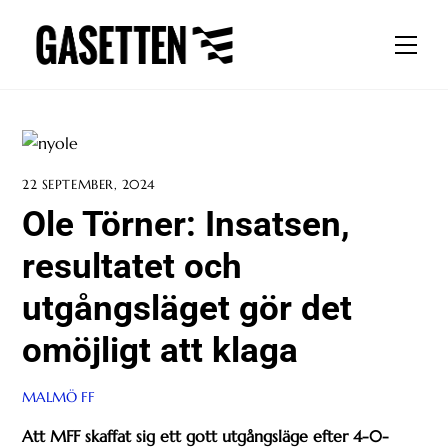
Skip
to
Men
content
22 SEPTEMBER, 2024
Ole Törner: Insatsen,
resultatet och
utgångsläget gör det
omöjligt att klaga
MALMÖ FF
Att MFF skaffat sig ett gott utgångsläge efter 4-0-