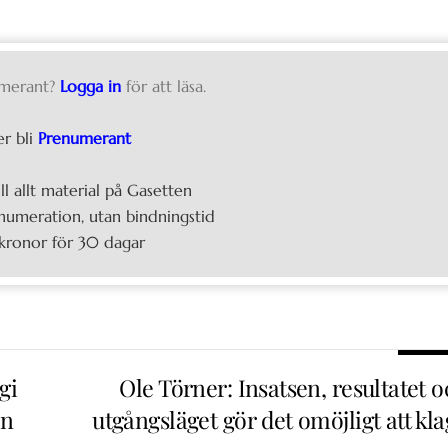
merant?
Logga in
för att läsa.
er bli
Prenumerant
ill allt material på Gasetten
umeration, utan bindningstid
kronor för 30 dagar
gi
Ole Törner: Insatsen, resultatet 
en
utgångsläget gör det omöjligt att kl