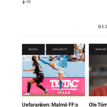
4-0
RE
BLOGG
,
MALMÖ FF
MALMÖ 
Uefaranken: Malmö FF:s
Ole Törn