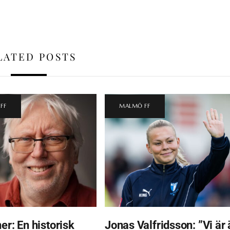
LATED POSTS
FF
MALMÖ FF
er: En historisk
Jonas Valfridsson: ”Vi är 