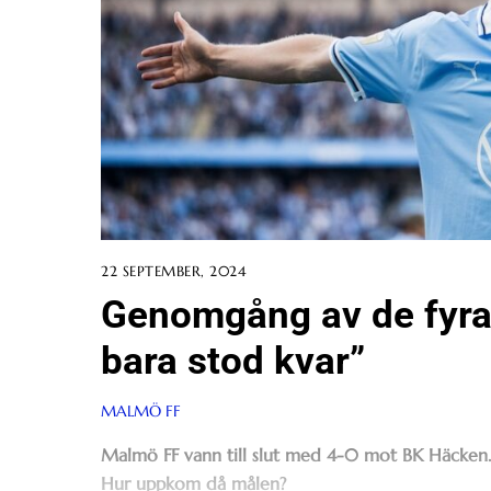
22 SEPTEMBER, 2024
Genomgång av de fyra
bara stod kvar”
MALMÖ FF
Malmö FF vann till slut med 4-0 mot BK Häcken.
Hur uppkom då målen?