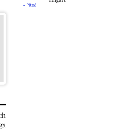
och
aga