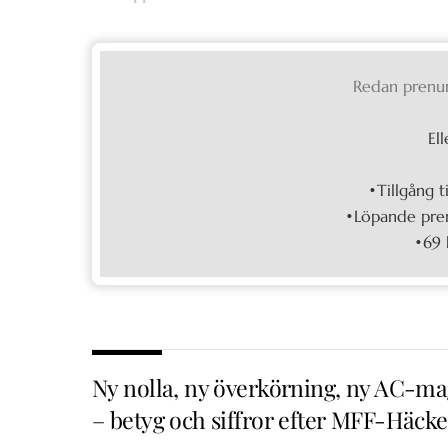
Redan prenu
Ell
•Tillgång t
•Löpande pren
•69 
Ny nolla, ny överkörning, ny AC-ma
– betyg och siffror efter MFF-Häck