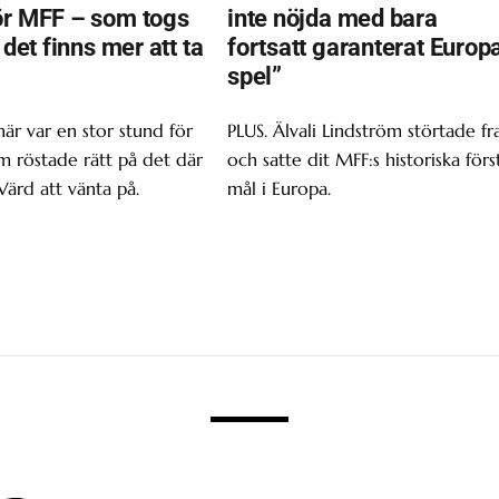
ör MFF – som togs
inte nöjda med bara
t det finns mer att ta
fortsatt garanterat Europ
spel”
här var en stor stund för
PLUS. Älvali Lindström störtade f
om röstade rätt på det där
och satte dit MFF:s historiska förs
Värd att vänta på.
mål i Europa.