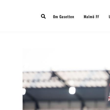
Skip
to
Search
content
Om Gasetten
Malmö FF