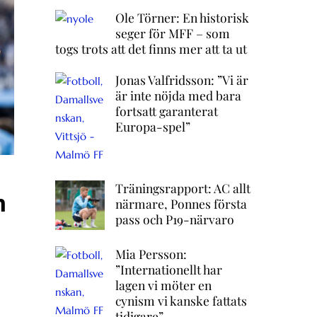
Ole Törner: En historisk
seger för MFF – som
togs trots att det finns mer att ta ut
Jonas Valfridsson: ”Vi är
är inte nöjda med bara
fortsatt garanterat
Europa-spel”
Träningsrapport: AC allt
n
närmare, Ponnes första
pass och P19-närvaro
Mia Persson:
”Internationellt har
lagen vi möter en
cynism vi kanske fattats
tidigare”