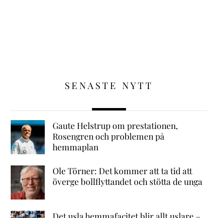
SENASTE NYTT
Gaute Helstrup om prestationen,
Rosengren och problemen på
hemmaplan
Ole Törner: Det kommer att ta tid att
överge bollflyttandet och stötta de unga
Det usla hemmafacitet blir allt uslare –