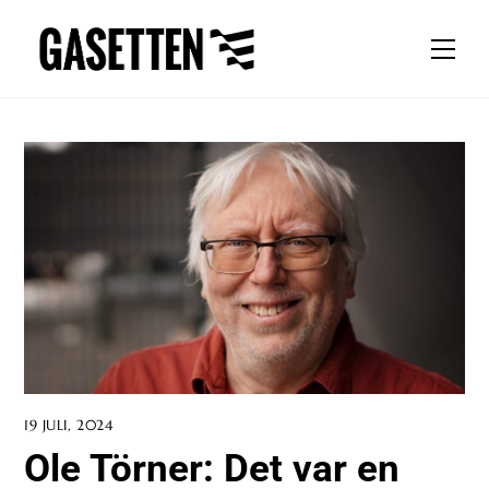
Skip
to
Men
content
19 JULI, 2024
Ole Törner: Det var en