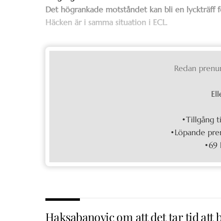
Det högrankade motståndet kan bli en lyckträff f
Häcken är i samma situation i ECL.
Redan prenu
Ell
•Tillgång t
•Löpande pren
•69 
Haksabanovic om att det tar tid att b