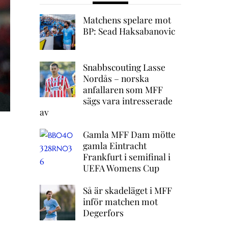
Matchens spelare mot
BP: Sead Haksabanovic
Snabbscouting Lasse
Nordås – norska
anfallaren som MFF
sägs vara intresserade
av
Gamla MFF Dam mötte
–
gamla Eintracht
Frankfurt i semifinal i
UEFA Womens Cup
Så är skadeläget i MFF
inför matchen mot
Degerfors