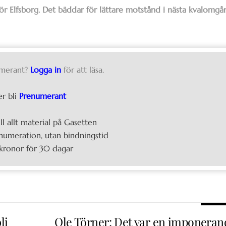
ör Elfsborg. Det bäddar för lättare motstånd i nästa kvalomgå
merant?
Logga in
för att läsa.
er bli
Prenumerant
ill allt material på Gasetten
umeration, utan bindningstid
kronor för 30 dagar
li
Ole Törner: Det var en imponeran