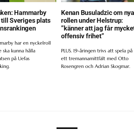
nken: Hammarby
Kenan Busuladzic om ny
till Sveriges plats
rollen under Helstrup:
onsrankingen
”känner att jag får mycke
offensiv frihet”
marby har en nyckelroll
 ska kunna hålla
PLUS. 19-åringen trivs att spela på
atsen på Uefas
ett tremannamittfält med Otto
king.
Rosengren och Adrian Skogmar.