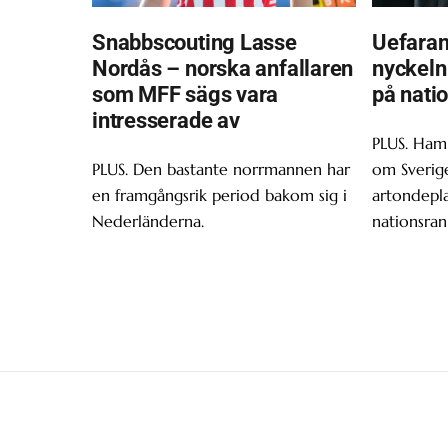
Snabbscouting Lasse
Uefara
Nordås – norska anfallaren
nyckeln 
som MFF sägs vara
på nati
intresserade av
PLUS. Ham
PLUS. Den bastante norrmannen har
om Sverige
en framgångsrik period bakom sig i
artondepl
Nederländerna.
nationsran