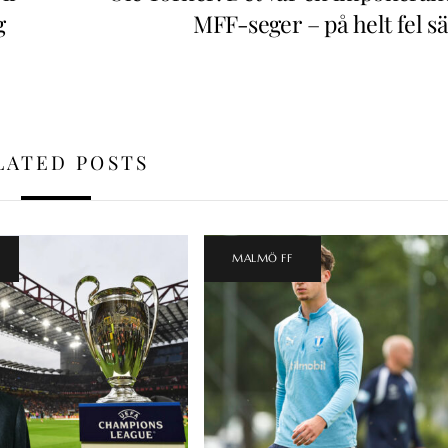
g
MFF-seger – på helt fel sä
LATED POSTS
MALMÖ FF