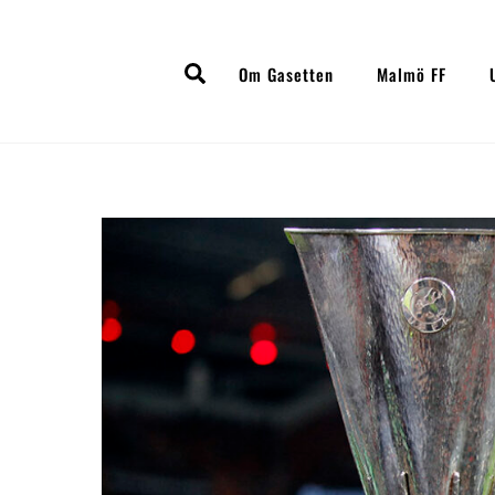
Skip
to
Search
content
Om Gasetten
Malmö FF