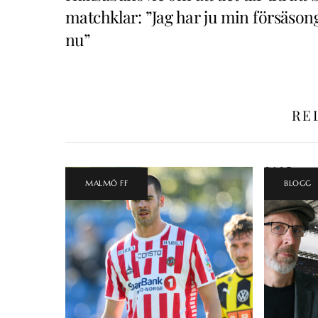
matchklar: ”Jag har ju min försäson
nu”
RE
MALMÖ FF
BLOGG