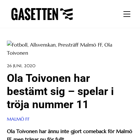
Skip
to
Men
content
26 JUNI, 2020
Ola Toivonen har
bestämt sig – spelar i
tröja nummer 11
MALMÖ FF
Ola Toivonen har ännu inte gjort comeback för Malmö
FF, men tränar nu för fullt.