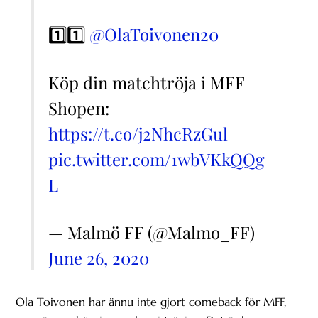
1️⃣1️⃣
@OlaToivonen20
Köp din matchtröja i MFF
Shopen:
https://t.co/j2NhcRzGul
pic.twitter.com/1wbVKkQQg
L
— Malmö FF (@Malmo_FF)
June 26, 2020
Ola Toivonen har ännu inte gjort comeback för MFF,