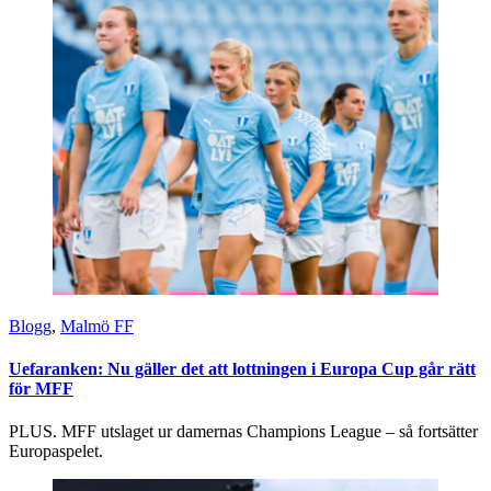
Blogg
,
Malmö FF
Uefaranken: Nu gäller det att lottningen i Europa Cup går rätt
för MFF
PLUS. MFF utslaget ur damernas Champions League – så fortsätter
Europaspelet.