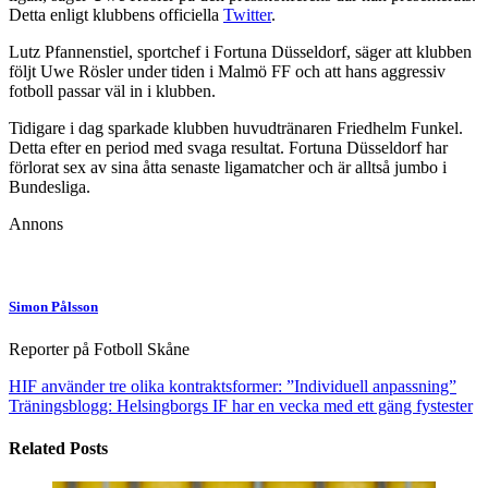
Detta enligt klubbens officiella
Twitter
.
Lutz Pfannenstiel, sportchef i Fortuna Düsseldorf, säger att klubben
följt Uwe Rösler under tiden i Malmö FF och att hans aggressiv
fotboll passar väl in i klubben.
Tidigare i dag sparkade klubben huvudtränaren Friedhelm Funkel.
Detta efter en period med svaga resultat. Fortuna Düsseldorf har
förlorat sex av sina åtta senaste ligamatcher och är alltså jumbo i
Bundesliga.
Annons
Simon Pålsson
Reporter på Fotboll Skåne
HIF använder tre olika kontraktsformer: ”Individuell anpassning”
Träningsblogg: Helsingborgs IF har en vecka med ett gäng fystester
Related Posts