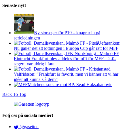
Senaste nytt
Ny storseger för P19 – knaprar in på
serieledningen
Uefaranken:
Nu gäller det att lottningen i Europa Cup går rätt för MFF
Eintracht Frankfurt blev alldeles för tufft för MFF – 2-0-
segern var aldrig i fara
Valfridsson: ”Frankfurt är favorit, men vi känner att vi har
idéer att kunna slå dem”
Matchens spelare mot BP: Sead Haksabanovic
Back To Top
Följ oss på sociala medier!
@gasetten