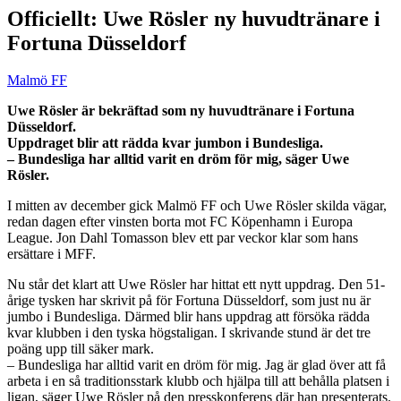
Officiellt: Uwe Rösler ny huvudtränare i
Fortuna Düsseldorf
Malmö FF
Uwe Rösler är bekräftad som ny huvudtränare i Fortuna
Düsseldorf.
Uppdraget blir att rädda kvar jumbon i Bundesliga.
– Bundesliga har alltid varit en dröm för mig, säger Uwe
Rösler.
I mitten av december gick Malmö FF och Uwe Rösler skilda vägar,
redan dagen efter vinsten borta mot FC Köpenhamn i Europa
League. Jon Dahl Tomasson blev ett par veckor klar som hans
ersättare i MFF.
Nu står det klart att Uwe Rösler har hittat ett nytt uppdrag. Den 51-
årige tysken har skrivit på för Fortuna Düsseldorf, som just nu är
jumbo i Bundesliga. Därmed blir hans uppdrag att försöka rädda
kvar klubben i den tyska högstaligan. I skrivande stund är det tre
poäng upp till säker mark.
– Bundesliga har alltid varit en dröm för mig. Jag är glad över att få
arbeta i en så traditionsstark klubb och hjälpa till att behålla platsen i
ligan, säger Uwe Rösler på den presskonferens där han presenterats.