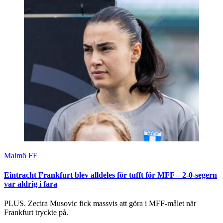
Malmö FF
Eintracht Frankfurt blev alldeles för tufft för MFF – 2-0-segern
var aldrig i fara
PLUS. Zecira Musovic fick massvis att göra i MFF-målet när
Frankfurt tryckte på.