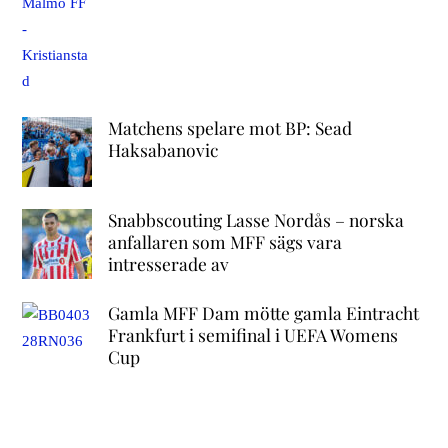
Matchens spelare mot BP: Sead
Haksabanovic
Snabbscouting Lasse Nordås – norska
anfallaren som MFF sägs vara
intresserade av
Gamla MFF Dam mötte gamla Eintracht
Frankfurt i semifinal i UEFA Womens
Cup