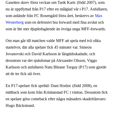
Gasetten skrev förra veckan om Tarik Karic (född 2007), som
nu är uppflyttad från P17 efter en målglad vår i P17. Anfallaren,
som anlände från FC Rosengård förra året, beskrevs av
Max
Westerberg
som en defensivt bra forward med fina avslut och
som är lite mer djupledsgående än övriga unga MFF-forwards.
Om man går till matchen valde MFF att spela med två olika
startelvor, där alla spelare fick 45 minuter var. Simeon
Jovanovski och David Karlsson är långtidsskadade, och
dessutom var det sjukdomar på Alexander Olsson, Viggo
Karlsson och anfallaren Natu Bhrane Tsegay (P17) som gjorde
att de tre fick stå över.
En P17-spelare fick speltid: Dani Hodzic (född 2008), en
mittback som kom från Kristianstad FC i vintras. Dessutom fick
en spelare göra comeback efter några månaders skadefrånvaro:
Hugo Bäckstrand.