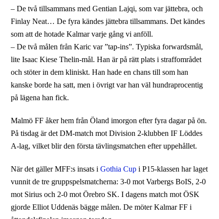
– De två tillsammans med Gentian Lajqi, som var jättebra, och
Finlay Neat… De fyra kändes jättebra tillsammans. Det kändes
som att de hotade Kalmar varje gång vi anföll.
– De två målen från Karic var ”tap-ins”. Typiska forwardsmål,
lite Isaac Kiese Thelin-mål. Han är på rätt plats i straffområdet
och stöter in dem kliniskt. Han hade en chans till som han
kanske borde ha satt, men i övrigt var han väl hundraprocentig
på lägena han fick.
Malmö FF åker hem från Öland imorgon efter fyra dagar på ön.
På tisdag är det DM-match mot Division 2-klubben IF Löddes
A-lag, vilket blir den första tävlingsmatchen efter uppehållet.
När det gäller MFF:s insats i
Gothia Cup
i P15-klassen har laget
vunnit de tre gruppspelsmatcherna: 3-0 mot Varbergs BoIS, 2-0
mot Sirius och 2-0 mot Örebro SK. I dagens match mot ÖSK
gjorde Elliot Uddenäs bägge målen. De möter Kalmar FF i