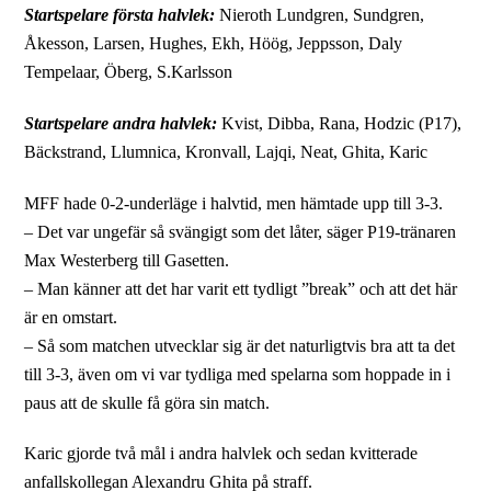
Startspelare första halvlek:
Nieroth Lundgren, Sundgren,
Åkesson, Larsen, Hughes, Ekh, Höög, Jeppsson, Daly
Tempelaar, Öberg, S.Karlsson
Startspelare andra halvlek:
Kvist, Dibba, Rana, Hodzic (P17),
Bäckstrand, Llumnica, Kronvall, Lajqi, Neat, Ghita, Karic
MFF hade 0-2-underläge i halvtid, men hämtade upp till 3-3.
– Det var ungefär så svängigt som det låter, säger P19-tränaren
Max Westerberg till Gasetten.
– Man känner att det har varit ett tydligt ”break” och att det här
är en omstart.
– Så som matchen utvecklar sig är det naturligtvis bra att ta det
till 3-3, även om vi var tydliga med spelarna som hoppade in i
paus att de skulle få göra sin match.
Karic gjorde två mål i andra halvlek och sedan kvitterade
anfallskollegan Alexandru Ghita på straff.