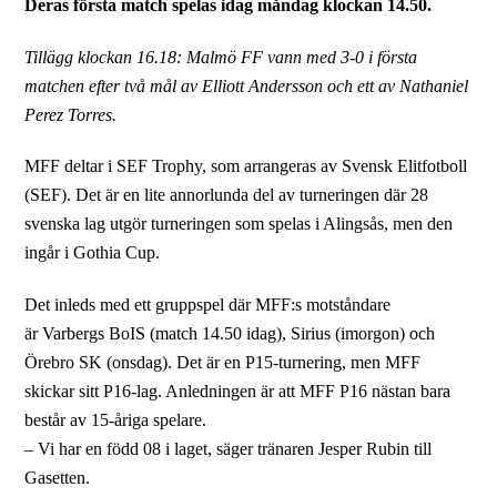
Deras första match spelas idag måndag klockan 14.50.
Tillägg klockan 16.18: Malmö FF vann med 3-0 i första
matchen efter två mål av Elliott Andersson och ett av Nathaniel
Perez Torres.
MFF deltar i SEF Trophy, som arrangeras av Svensk Elitfotboll
(SEF). Det är en lite annorlunda del av turneringen där 28
svenska lag utgör turneringen som spelas i Alingsås, men den
ingår i Gothia Cup.
Det inleds med ett gruppspel där MFF:s motståndare
är Varbergs BoIS (match 14.50 idag), Sirius (imorgon) och
Örebro SK (onsdag). Det är en P15-turnering, men MFF
skickar sitt P16-lag. Anledningen är att MFF P16 nästan bara
består av 15-åriga spelare.
– Vi har en född 08 i laget, säger tränaren Jesper Rubin till
Gasetten.