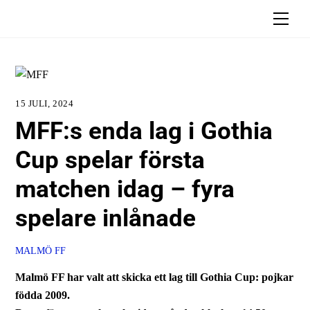
Skip
Men
to
content
15 JULI, 2024
MFF:s enda lag i Gothia
Cup spelar första
matchen idag – fyra
spelare inlånade
MALMÖ FF
Malmö FF har valt att skicka ett lag till Gothia Cup: pojkar
födda 2009.