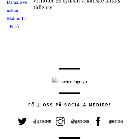
vi möter en cynism vi kanske fattats
tidigare”
FÖLJ OSS PÅ SOCIALA MEDIER!
@gasetten
@gasetten
gasetten