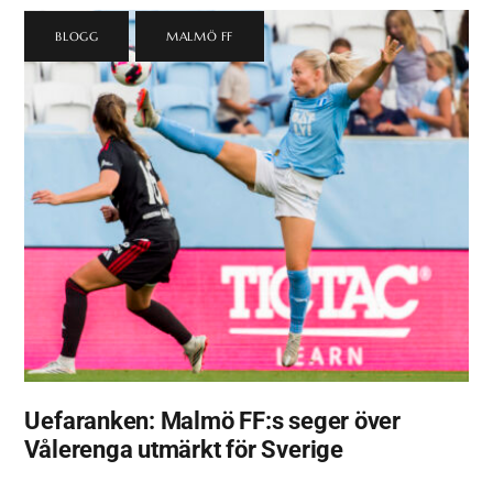
BLOGG
,
MALMÖ FF
Uefaranken: Malmö FF:s seger över
Vålerenga utmärkt för Sverige