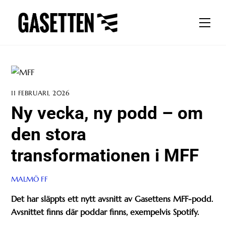
Skip
to
Men
content
11 FEBRUARI, 2026
Ny vecka, ny podd – om
den stora
transformationen i MFF
MALMÖ FF
Det har släppts ett nytt avsnitt av Gasettens MFF-podd.
Avsnittet finns där poddar finns, exempelvis Spotify.