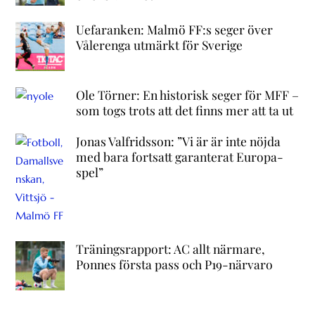
Uefaranken: Malmö FF:s seger över
Vålerenga utmärkt för Sverige
Ole Törner: En historisk seger för MFF –
som togs trots att det finns mer att ta ut
Jonas Valfridsson: ”Vi är är inte nöjda
med bara fortsatt garanterat Europa-
spel”
Träningsrapport: AC allt närmare,
Ponnes första pass och P19-närvaro