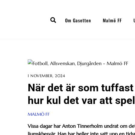
Skip
to
Search
content
Om Gasetten
Malmö FF
1 NOVEMBER, 2024
När det är som tuffas
hur kul det var att spe
MALMÖ FF
Vissa dagar har Anton Tinnerholm undrat om det ä
ljumskbesvär. Han har heller inte satt upp en ti