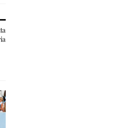
ta
ria