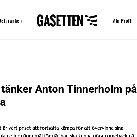
Uefaranken
Min Profil
t tänker Anton Tinnerholm på
la
r värt priset att fortsätta kämpa för att övervinna sina
dsplan eller några mål för när han ska kunna göra comeback på