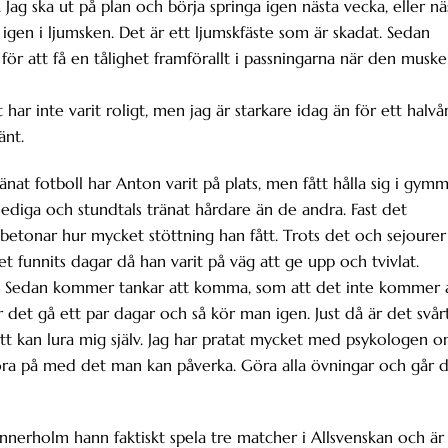
v. Jag ska ut på plan och börja springa igen nästa vecka, eller nä
 igen i ljumsken. Det är ett ljumskfäste som är skadat. Sedan
ör att få en tålighet framförallt i passningarna när den muske
har inte varit roligt, men jag är starkare idag än för ett halvå
änt.
änat fotboll har Anton varit på plats, men fått hålla sig i gymm
 lediga och stundtals tränat hårdare än de andra. Fast det
betonar hur mycket stöttning han fått. Trots det och sejourer
t funnits dagar då han varit på väg att ge upp och tvivlat.
på. Sedan kommer tankar att komma, som att det inte kommer 
år det gå ett par dagar och så kör man igen. Just då är det svår
att kan lura mig själv. Jag har pratat mycket med psykologen 
köra på med det man kan påverka. Göra alla övningar och går 
nnerholm hann faktiskt spela tre matcher i Allsvenskan och är