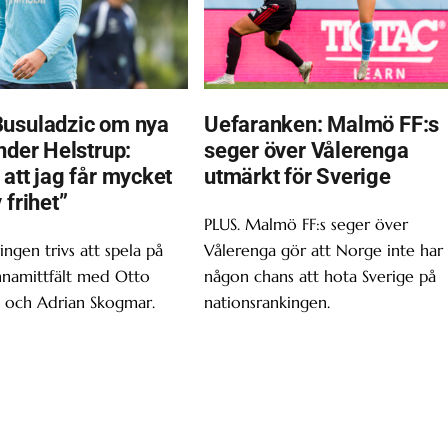
usuladzic om nya
Uefaranken: Malmö FF:s
nder Helstrup:
seger över Vålerenga
 att jag får mycket
utmärkt för Sverige
 frihet”
PLUS. Malmö FF:s seger över
ingen trivs att spela på
Vålerenga gör att Norge inte har
nnamittfält med Otto
någon chans att hota Sverige på
 och Adrian Skogmar.
nationsrankingen.