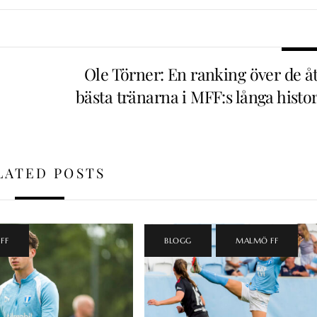
Ole Törner: En ranking över de åt
bästa tränarna i MFF:s långa histo
LATED POSTS
FF
BLOGG
,
MALMÖ FF