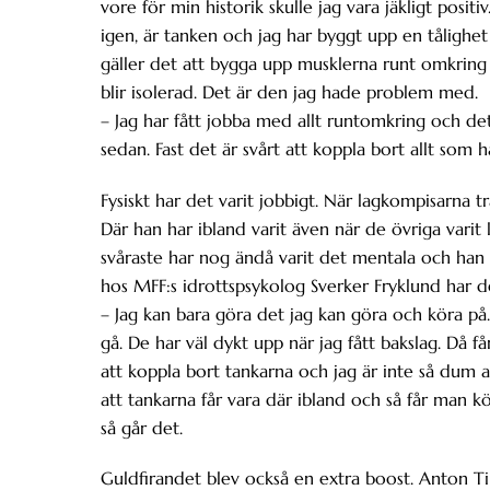
vore för min historik skulle jag vara jäkligt positi
igen, är tanken och jag har byggt upp en tålighet
gäller det att bygga upp musklerna runt omkring f
blir isolerad. Det är den jag hade problem med.
– Jag har fått jobba med allt runtomkring och det 
sedan. Fast det är svårt att koppla bort allt som h
Fysiskt har det varit jobbigt. När lagkompisarna tr
Där han har ibland varit även när de övriga varit
svåraste har nog ändå varit det mentala och han 
hos MFF:s idrottspsykolog Sverker Fryklund har de
– Jag kan bara göra det jag kan göra och köra 
gå. De har väl dykt upp när jag fått bakslag. Då f
att koppla bort tankarna och jag är inte så dum 
att tankarna får vara där ibland och så får man 
så går det.
Guldfirandet blev också en extra boost. Anton Ti