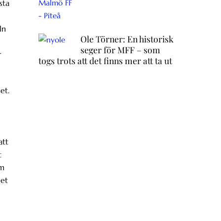
sta
ln
Ole Törner: En historisk
seger för MFF – som
r
togs trots att det finns mer att ta ut
et.
att
t
om
det