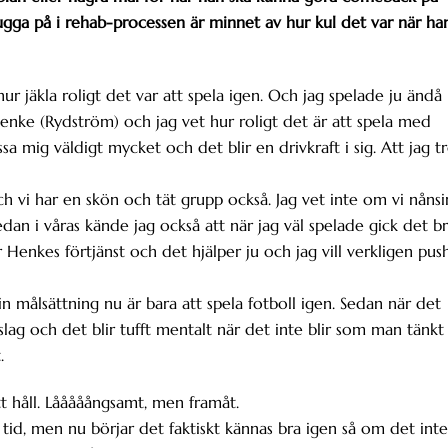
gga på i rehab-processen är minnet av hur kul det var när ha
hur jäkla roligt det var att spela igen. Och jag spelade ju ändå
enke (Rydström) och jag vet hur roligt det är att spela med
mig väldigt mycket och det blir en drivkraft i sig. Att jag t
och vi har en skön och tät grupp också. Jag vet inte om vi nånsi
an i våras kände jag också att när jag väl spelade gick det br
r Henkes förtjänst och det hjälper ju och jag vill verkligen pus
Min målsättning nu är bara att spela fotboll igen. Sedan när det
kslag och det blir tufft mentalt när det inte blir som man tänkt
.
t håll. Lååååångsamt, men framåt.
tid, men nu börjar det faktiskt kännas bra igen så om det inte