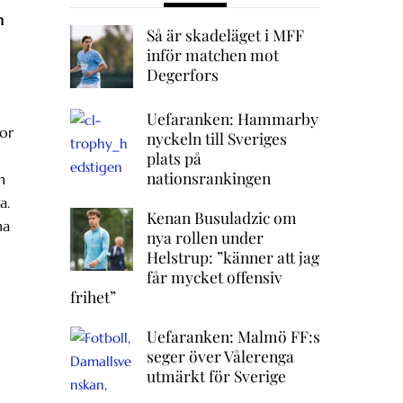
n
Så är skadeläget i MFF
inför matchen mot
Degerfors
Uefaranken: Hammarby
ror
nyckeln till Sveriges
plats på
nationsrankingen
n
a.
Kenan Busuladzic om
ha
nya rollen under
Helstrup: ”känner att jag
får mycket offensiv
frihet”
Uefaranken: Malmö FF:s
seger över Vålerenga
utmärkt för Sverige