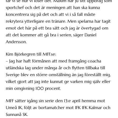
får vi se hur vi löser det. Maxim har ju sitt uppdrag som
sportchef och det är meningen att han ska kunna
koncentrera sig på det och att vi i så fall måste
rekrytera ytterligare en tränare. Men spelarna har tagit
emot det här på ett bra sätt och jag är övertygad om
att det kommer att gå bra i serien, säger Daniel
Andersson.
Kim Björkegren till MFF.se:
– Jag har haft förmånen att med framgång coacha
utländska lag under många år och flytten tillbaka till
Sverige blev en större omställning än jag föreställt mig,
vilket gjort att jag inte kunnat ge varken mig själv eller
min omgivning 100 procent.
MFF sätter igång sin serie den 13:e april hemma mot
Umeå IK, följt av bortamatcher mot IFK IFK Kalmar och
Sunnanå SK.