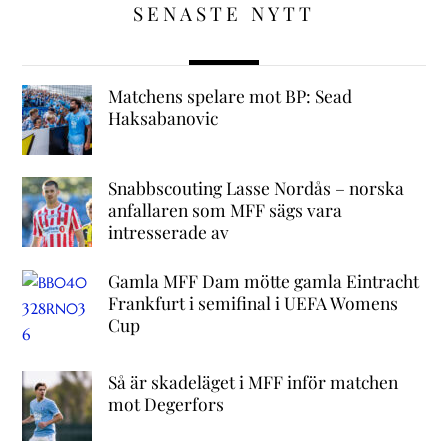
SENASTE NYTT
Matchens spelare mot BP: Sead
Haksabanovic
Snabbscouting Lasse Nordås – norska
anfallaren som MFF sägs vara
intresserade av
Gamla MFF Dam mötte gamla Eintracht
Frankfurt i semifinal i UEFA Womens
Cup
Så är skadeläget i MFF inför matchen
mot Degerfors