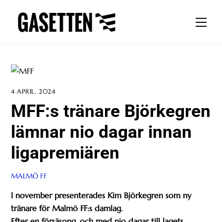
Skip
to
Men
content
4 APRIL, 2024
MFF:s tränare Björkegren
lämnar nio dagar innan
ligapremiären
MALMÖ FF
I november presenterades Kim Björkegren som ny
tränare för Malmö FF:s damlag.
Efter en försäsong, och med nio dagar till lagets