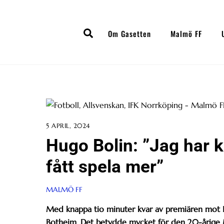
Skip
to
Search
content
Om Gasetten
Malmö FF
5 APRIL, 2024
Hugo Bolin: ”Jag har k
fått spela mer”
MALMÖ FF
Med knappa tio minuter kvar av premiären mot IF
Botheim. Det betydde mycket för den 20-årige 