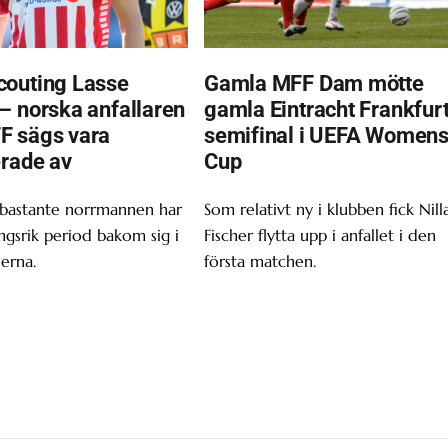
outing Lasse
Gamla MFF Dam mötte
– norska anfallaren
gamla Eintracht Frankfurt
F sägs vara
semifinal i UEFA Women
erade av
Cup
 bastante norrmannen har
Som relativt ny i klubben fick Nill
gsrik period bakom sig i
Fischer flytta upp i anfallet i den
erna.
första matchen.