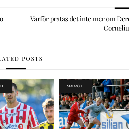
io
Varför pratas det inte mer om Der
Corneliu
LATED POSTS
FF
MALMÖ FF