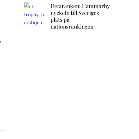
Uefaranken: Hammarby
nyckeln till Sveriges
plats på
nationsrankingen
s