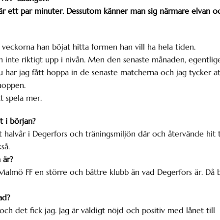
ra är ett par minuter. Dessutom känner man sig närmare elvan o
 veckorna han böjat hitta formen han vill ha hela tiden.
om inte riktigt upp i nivån. Men den senaste månaden, egentlig
 har jag fått hoppa in de senaste matcherna och jag tycker at
nhoppen.
t spela mer.
t i början?
 halvår i Degerfors och träningsmiljön där och återvände hit ti
så.
 är?
 Malmö FF en större och bättre klubb än vad Degerfors är. Då b
ad?
och det fick jag. Jag är väldigt nöjd och positiv med lånet till