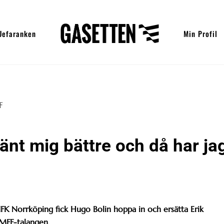
Uefaranken
Min Profil
änt mig bättre och då har ja
K Norrköping fick Hugo Bolin hoppa in och ersätta Erik
MFF-talangen.