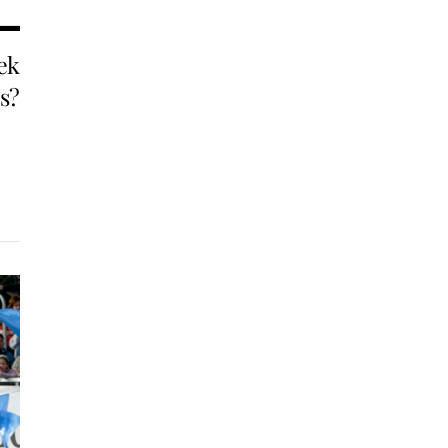
ek
s?