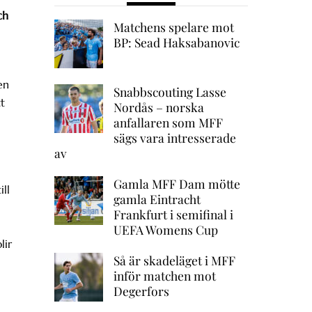
ch
Matchens spelare mot
BP: Sead Haksabanovic
en
Snabbscouting Lasse
t
Nordås – norska
anfallaren som MFF
sägs vara intresserade
av
Gamla MFF Dam mötte
ll
gamla Eintracht
Frankfurt i semifinal i
UEFA Womens Cup
lir
Så är skadeläget i MFF
inför matchen mot
Degerfors