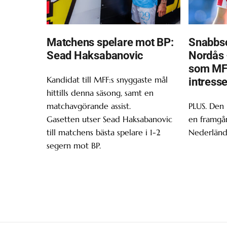
Matchens spelare mot BP:
Snabbsc
Sead Haksabanovic
Nordås 
som MF
Kandidat till MFF:s snyggaste mål
intress
hittills denna säsong, samt en
matchavgörande assist.
PLUS. Den
Gasetten utser Sead Haksabanovic
en framgån
till matchens bästa spelare i 1-2
Nederländ
segern mot BP.