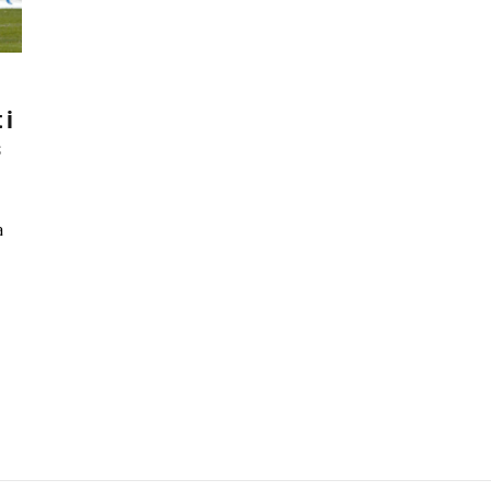
 i
s
a