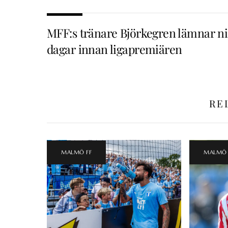
MFF:s tränare Björkegren lämnar n
dagar innan ligapremiären
RE
MALMÖ FF
MALMÖ 