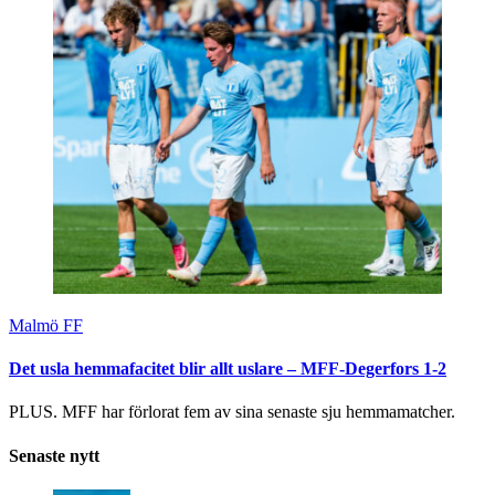
Malmö FF
Det usla hemmafacitet blir allt uslare – MFF-Degerfors 1-2
PLUS. MFF har förlorat fem av sina senaste sju hemmamatcher.
Senaste nytt