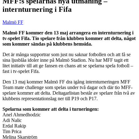
MFF:s spelarnas nya utmaning –
internturnering i Fifa
Malmö FF
Malmö FF kommer den 13 maj arrangera en internturnering i
tv-spelet Fifa. Tio spelare från klubben kommer att delta, något
som kommer sändas på klubbens hemsida.
Det är många supportrar som just nu saknar fotbollen och att få se
sina ljusblåa idoler inne på Malmö Stadion. Nu har MFF tagit ett
litet initiativ till att ge fansen en chans att se spelarna spela fotboll –
fast i tv-spelet Fifa.
Den 13 maj kommer Malmö FF dra igång internturneringen MFF
Team mate challenge som spelas under två dagar och där tio MFF-
spelare kommer att delta. Deltagarlistan består av spelare från två av
klubbens representationslag ner till P19 och P17.
Spelarna som kommer att delta i turneringen:
Anel Ahmedhodzic
Adi Nalic
Erdal Rakip
Tim Prica
Melina Skarström