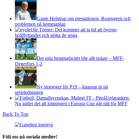
Gaute Helstrup om prestationen, Rosengren och
problemen på hemmaplan
Ole Törner: Det kommer att ta tid att överge
bollflyttandet och stötta de unga
Det usla hemmafacitet blir allt uslare – MFF-
Degerfors 1-2
Ny storseger för P19 – knaprar in på
serieledningen
Uefaranken:
Nu gäller det att lottningen i Europa Cup går rätt för MFF
Back To Top
Följ oss på sociala medier!