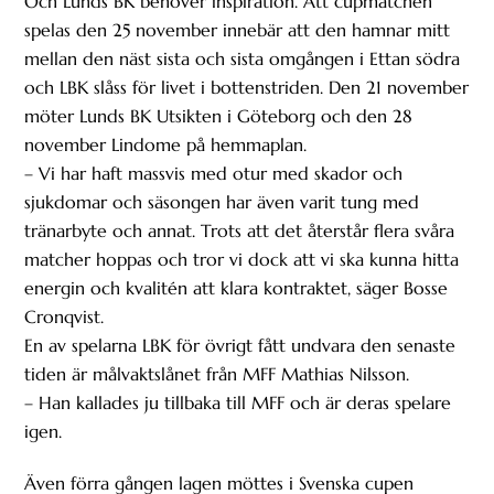
Och Lunds BK behöver inspiration. Att cupmatchen
spelas den 25 november innebär att den hamnar mitt
mellan den näst sista och sista omgången i Ettan södra
och LBK slåss för livet i bottenstriden. Den 21 november
möter Lunds BK Utsikten i Göteborg och den 28
november Lindome på hemmaplan.
– Vi har haft massvis med otur med skador och
sjukdomar och säsongen har även varit tung med
tränarbyte och annat. Trots att det återstår flera svåra
matcher hoppas och tror vi dock att vi ska kunna hitta
energin och kvalitén att klara kontraktet, säger Bosse
Cronqvist.
En av spelarna LBK för övrigt fått undvara den senaste
tiden är målvaktslånet från MFF Mathias Nilsson.
– Han kallades ju tillbaka till MFF och är deras spelare
igen.
Även förra gången lagen möttes i Svenska cupen