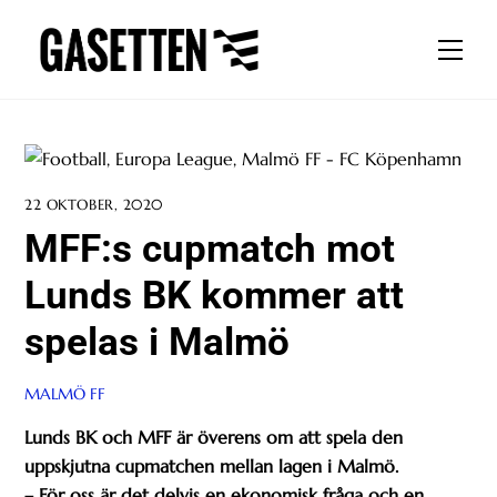
Skip
to
Men
content
22 OKTOBER, 2020
MFF:s cupmatch mot
Lunds BK kommer att
spelas i Malmö
MALMÖ FF
Lunds BK och MFF är överens om att spela den
uppskjutna cupmatchen mellan lagen i Malmö.
– För oss är det delvis en ekonomisk fråga och en