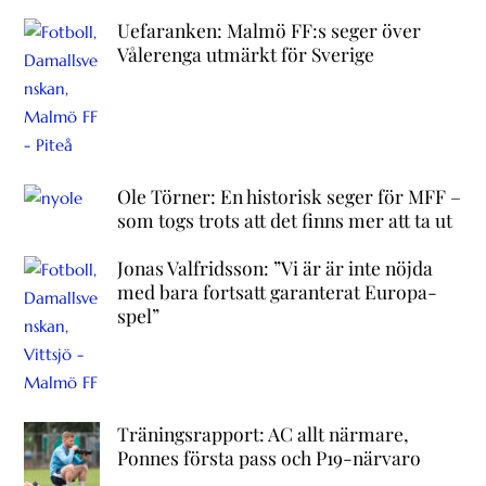
Uefaranken: Malmö FF:s seger över
Vålerenga utmärkt för Sverige
Ole Törner: En historisk seger för MFF –
som togs trots att det finns mer att ta ut
Jonas Valfridsson: ”Vi är är inte nöjda
med bara fortsatt garanterat Europa-
spel”
Träningsrapport: AC allt närmare,
Ponnes första pass och P19-närvaro