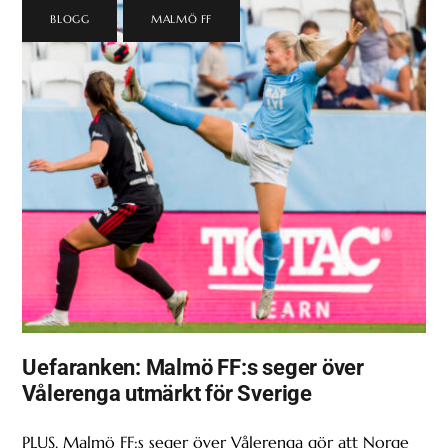
BLOGG
,
MALMÖ FF
Uefaranken: Malmö FF:s seger över
Vålerenga utmärkt för Sverige
PLUS. Malmö FF:s seger över Vålerenga gör att Norge