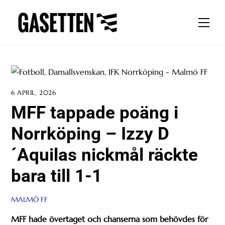
Skip
to
Men
content
6 APRIL, 2026
MFF tappade poäng i
Norrköping – Izzy D
´Aquilas nickmål räckte
bara till 1-1
MALMÖ FF
MFF hade övertaget och chanserna som behövdes för