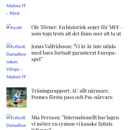
Ole Törner: En historisk seger för MFF –
som togs trots att det finns mer att ta ut
Jonas Valfridsson: ”Vi är är inte nöjda
med bara fortsatt garanterat Europa-
spel”
Träningsrapport: AC allt närmare,
Ponnes första pass och P19-närvaro
Mia Persson: ”Internationellt har lagen
vi möter en cynism vi kanske fattats
tidigare”