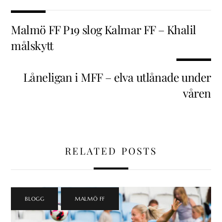
Malmö FF P19 slog Kalmar FF – Khalil
målskytt
Låneligan i MFF – elva utlånade under
våren
RELATED POSTS
BLOGG
,
MALMÖ FF