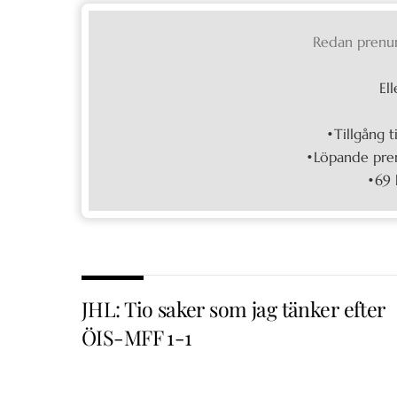
Redan prenu
Ell
•Tillgång t
•Löpande pren
•69 
JHL: Tio saker som jag tänker efter
ÖIS-MFF 1-1