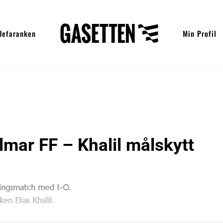
Uefaranken
Min Profil
mar FF – Khalil målskytt
lingsmatch med 1-0.
n Elias Khalil.