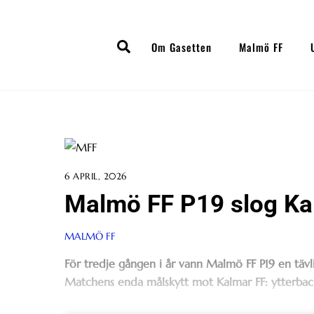
Skip
to
Search
content
Om Gasetten
Malmö FF
6 APRIL, 2026
Malmö FF P19 slog Kal
MALMÖ FF
För tredje gången i år vann Malmö FF P19 en täv
Matchens enda målskytt mot Kalmar FF: ytterbacke