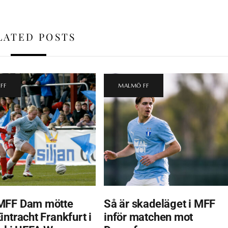
LATED POSTS
FF
MALMÖ FF
MFF Dam mötte
Så är skadeläget i MFF
ntracht Frankfurt i
inför matchen mot