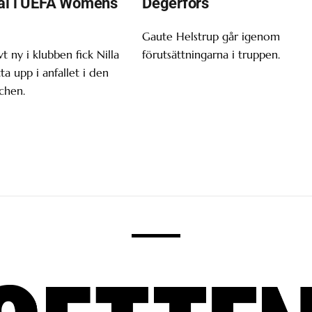
al i UEFA Womens
Degerfors
Gaute Helstrup går igenom
t ny i klubben fick Nilla
förutsättningarna i truppen.
tta upp i anfallet i den
chen.