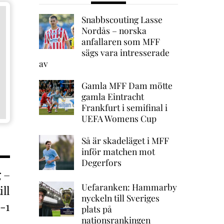
Snabbscouting Lasse
Nordås – norska
anfallaren som MFF
sägs vara intresserade
av
Gamla MFF Dam mötte
gamla Eintracht
Frankfurt i semifinal i
UEFA Womens Cup
Så är skadeläget i MFF
inför matchen mot
Degerfors
 –
Uefaranken: Hammarby
ill
nyckeln till Sveriges
1-1
plats på
nationsrankingen