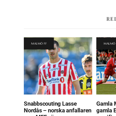
RE
MALMÖ FF
MALMÖ 
Snabbscouting Lasse
Gamla 
Nordås – norska anfallaren
gamla Ei