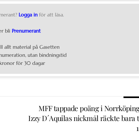
merant?
Logga in
för att läsa.
er bli
Prenumerant
ill allt material på Gasetten
umeration, utan bindningstid
kronor för 30 dagar
MFF tappade poäng i Norrköping
Izzy D´Aquilas nickmål räckte bara t