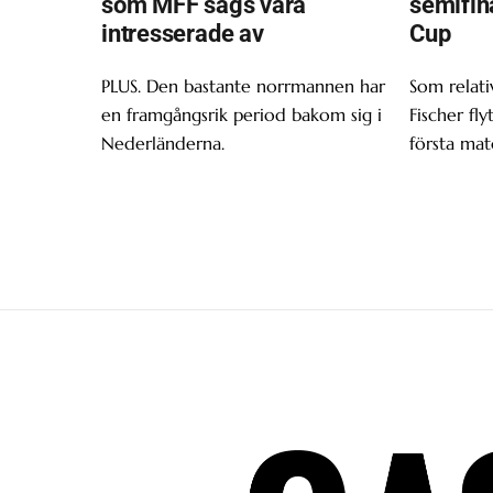
som MFF sägs vara
semifin
intresserade av
Cup
PLUS. Den bastante norrmannen har
Som relativ
en framgångsrik period bakom sig i
Fischer fly
Nederländerna.
första mat