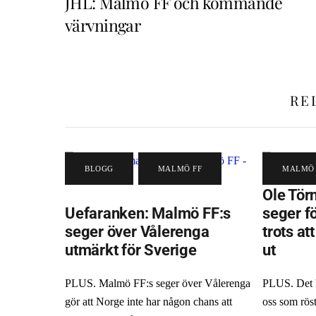
JHL: Malmö FF och kommande
värvningar
RE
BLOGG
,
MALMÖ FF
MALMÖ 
Ole Törn
Uefaranken: Malmö FF:s
seger f
seger över Vålerenga
trots at
utmärkt för Sverige
ut
PLUS. Malmö FF:s seger över Vålerenga
PLUS. Det hä
gör att Norge inte har någon chans att
oss som röst