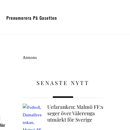
Prenumerera På Gasetten
Annons
SENASTE NYTT
Uefaranken: Malmö FF:s
seger över Vålerenga
t
utmärkt för Sverige
för