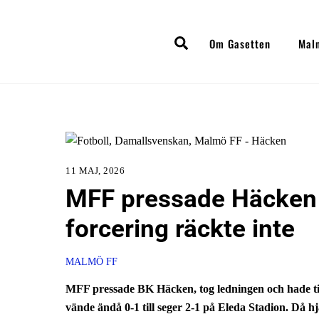
Skip
to
Search
Om Gasetten
Mal
content
11 MAJ, 2026
MFF pressade Häcken 
forcering räckte inte
MALMÖ FF
MFF pressade BK Häcken, tog ledningen och hade till
vände ändå 0-1 till seger 2-1 på Eleda Stadion. Då hjäl