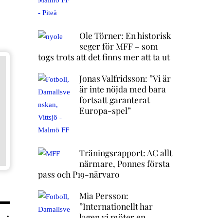
Ole Törner: En historisk
seger för MFF – som
togs trots att det finns mer att ta ut
Jonas Valfridsson: ”Vi är
är inte nöjda med bara
fortsatt garanterat
Europa-spel”
Träningsrapport: AC allt
närmare, Ponnes första
pass och P19-närvaro
Mia Persson:
”Internationellt har
lagen vi möter en