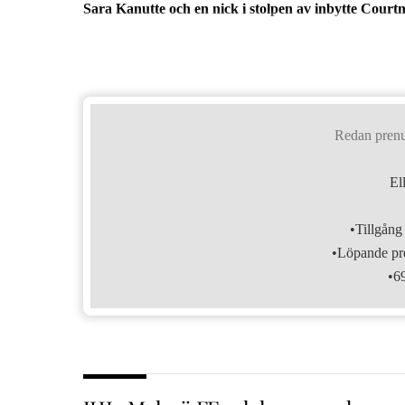
Sara Kanutte och en nick i stolpen av inbytte Court
Redan pren
El
•Tillgång 
•Löpande pre
•6