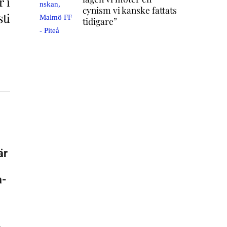
r i
cynism vi kanske fattats
ti
tidigare”
är
a-