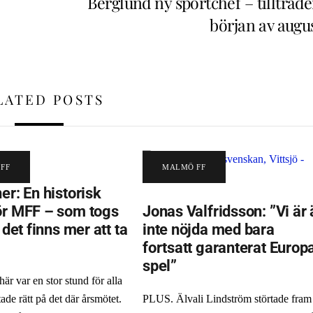
Berglund ny sportchef – tillträde
början av augus
LATED POSTS
FF
MALMÖ FF
er: En historisk
ör MFF – som togs
Jonas Valfridsson: ”Vi är 
t det finns mer att ta
inte nöjda med bara
fortsatt garanterat Europ
spel”
r var en stor stund för alla
ade rätt på det där årsmötet.
PLUS. Älvali Lindström störtade fram