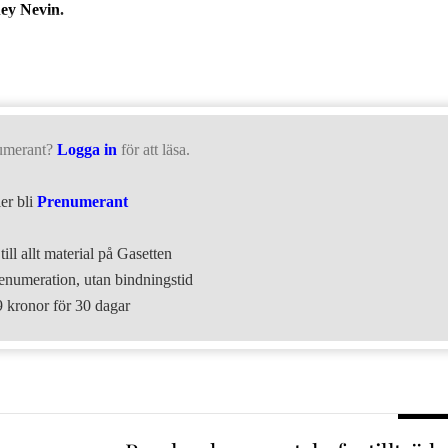
ney Nevin.
umerant?
Logga in
för att läsa.
ler bli
Prenumerant
till allt material på Gasetten
numeration, utan bindningstid
9 kronor för 30 dagar