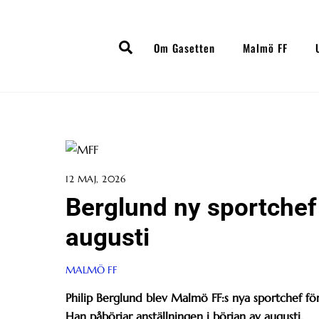
Skip
to
Search
content
Om Gasetten
Malmö FF
12 MAJ, 2026
Berglund ny sportchef –
augusti
MALMÖ FF
Philip Berglund blev Malmö FF:s nya sportchef för
Han påbörjar anställningen i början av augusti.