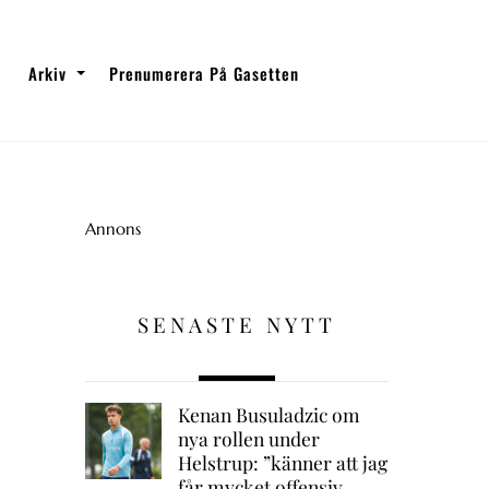
Arkiv
Prenumerera På Gasetten
Annons
SENASTE NYTT
Kenan Busuladzic om
nya rollen under
Helstrup: ”känner att jag
får mycket offensiv