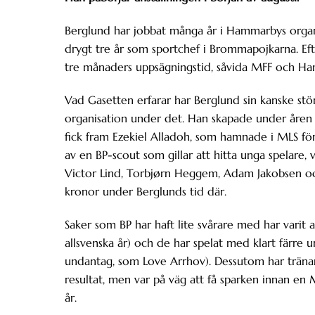
Berglund har jobbat många år i Hammarbys organi
drygt tre år som sportchef i Brommapojkarna. 
tre månaders uppsägningstid, såvida MFF och H
Vad Gasetten erfarar har Berglund sin kanske stör
organisation under det. Han skapade under åren
fick fram Ezekiel Alladoh, som hamnade i MLS för
av en BP-scout som gillar att hitta unga spelare, 
Victor Lind, Torbjørn Heggem, Adam Jakobsen oc
kronor under Berglunds tid där.
Saker som BP har haft lite svårare med har varit 
allsvenska år) och de har spelat med klart färre
undantag, som Love Arrhov). Dessutom har tränar
resultat, men var på väg att få sparken innan en
år.