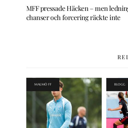
MFF pressade Häcken – men lednin
chanser och forcering räckte inte
RE
MALMÖ FF
BLOGG