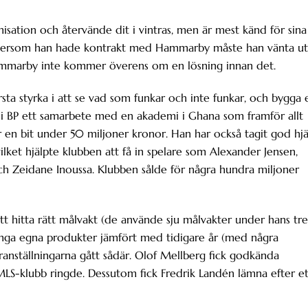
sation och återvände dit i vintras, men är mest känd för sina
Eftersom han hade kontrakt med Hammarby måste han vänta ut
ammarby inte kommer överens om en lösning innan det.
sta styrka i att se vad som funkar och inte funkar, och bygga 
 i BP ett samarbete med en akademi i Ghana som framför allt
 en bit under 50 miljoner kronor. Han har också tagit god hjä
vilket hjälpte klubben att få in spelare som Alexander Jensen,
h Zeidane Inoussa. Klubben sålde för några hundra miljoner
att hitta rätt målvakt (de använde sju målvakter under hans tre
 unga egna produkter jämfört med tidigare år (med några
anställningarna gått sådär. Olof Mellberg fick godkända
 MLS-klubb ringde. Dessutom fick Fredrik Landén lämna efter et