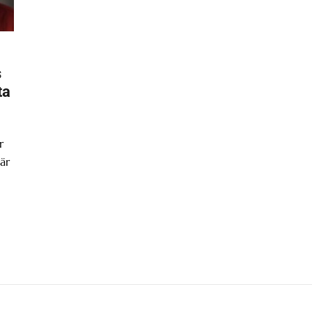
s
ta
r
är