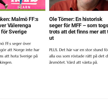
ken: Malmö FF:s
Ole Törner: En historisk
ver Vålerenga
seger för MFF – som tog
 för Sverige
trots att det finns mer att 
ut
ö FF:s seger över
gör att Norge inte har
PLUS. Det här var en stor stund fö
s att hota Sverige på
alla oss som röstade rätt på det d
kingen.
årsmötet. Värd att vänta på.