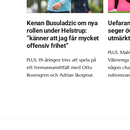
Kenan Busuladzic om nya
Uefaran
rollen under Helstrup:
seger ö
”känner att jag får mycket
utmärkt
offensiv frihet”
PLUS. Malm
PLUS. 19-åringen trivs att spela på
Vålerenga 
ett tremannamittfält med Otto
någon chan
Rosengren och Adrian Skogmar.
nationsran