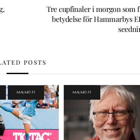
g,
Tre cupfinaler i morgon som f
betydelse för Hammarbys E
seedni
LATED POSTS
,
MALMÖ FF
MALMÖ FF