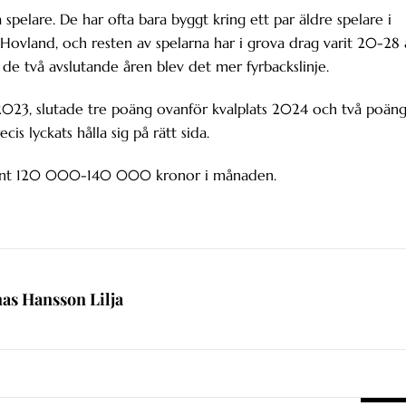
 spelare. De har ofta bara byggt kring ett par äldre spelare i
n Hovland, och resten av spelarna har i grova drag varit 20-28 
e två avslutande åren blev det mer fyrbackslinje.
n 2023, slutade tre poäng ovanför kvalplats 2024 och två poän
s lyckats hålla sig på rätt sida.
 runt 120 000-140 000 kronor i månaden.
nas Hansson Lilja