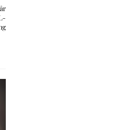
år
L-
ng