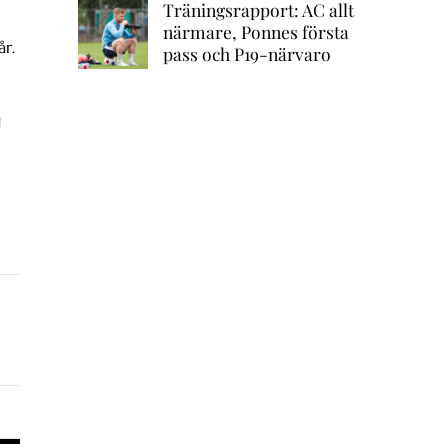
Träningsrapport: AC allt
närmare, Ponnes första
år.
pass och P19-närvaro
g