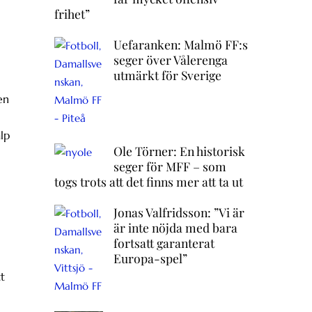
frihet”
Uefaranken: Malmö FF:s
seger över Vålerenga
utmärkt för Sverige
en
lp
Ole Törner: En historisk
seger för MFF – som
togs trots att det finns mer att ta ut
Jonas Valfridsson: ”Vi är
är inte nöjda med bara
fortsatt garanterat
Europa-spel”
t