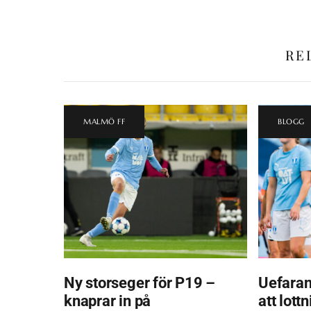
RE
MALMÖ FF
BLOGG
Ny storseger för P19 –
Uefaran
knaprar in på
att lott