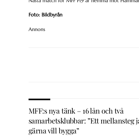
Nästa match för MFF P19 är hemma mot Hammarb
Foto: Bildbyrån
Annons
MFF:s nya tänk – 16 lån och två
samarbetsklubbar: ”Ett mellansteg j
gärna vill bygga”