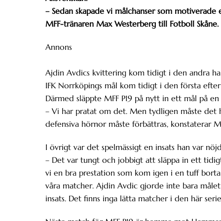
– Sedan skapade vi målchanser som motiverade en
MFF-tränaren Max Westerberg till Fotboll Skåne.
Annons
Ajdin Avdics kvittering kom tidigt i den andra 
IFK Norrköpings mål kom tidigt i den första efter
Därmed släppte MFF P19 på nytt in ett mål på en f
– Vi har pratat om det. Men tydligen måste det hä
defensiva hörnor måste förbättras, konstaterar 
I övrigt var det spelmässigt en insats han var nö
– Det var tungt och jobbigt att släppa in ett tidi
vi en bra prestation som kom igen i en tuff bort
våra matcher. Ajdin Avdic gjorde inte bara måle
insats. Det finns inga lätta matcher i den här serie