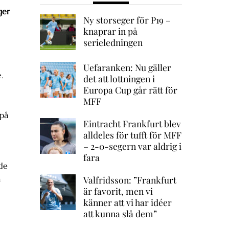
ger
Ny storseger för P19 –
knaprar in på
serieledningen
Uefaranken: Nu gäller
.
det att lottningen i
Europa Cup går rätt för
MFF
 på
Eintracht Frankfurt blev
alldeles för tufft för MFF
– 2-0-segern var aldrig i
fara
rde
a
Valfridsson: ”Frankfurt
är favorit, men vi
känner att vi har idéer
att kunna slå dem”