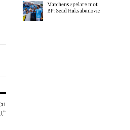
Matchens spelare mot
BP: Sead Haksabanovic
en
it”