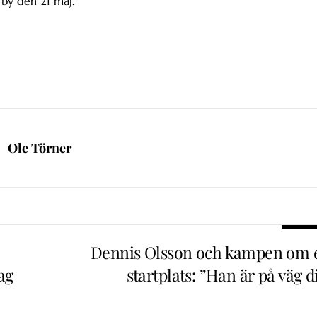
y den 21 maj.
Ole Törner
Dennis Olsson och kampen om 
ag
startplats: ”Han är på väg d