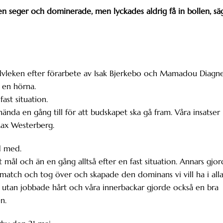
 seger och dominerade, men lyckades aldrig få in bollen, sä
halvleken efter förarbete av Isak Bjerkebo och Mamadou Diagne
 en hörna.
ast situation.
nda en gång till för att budskapet ska gå fram. Våra insatser
Max Westerberg.
jd med.
gt mål och än en gång alltså efter en fast situation. Annars gjo
amatch och tog över och skapade den dominans vi vill ha i all
t utan jobbade hårt och våra innerbackar gjorde också en bra
n.