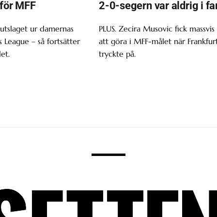
 för MFF
2-0-segern var aldrig i fa
 utslaget ur damernas
PLUS. Zecira Musovic fick massvis
League – så fortsätter
att göra i MFF-målet när Frankfur
et.
tryckte på.