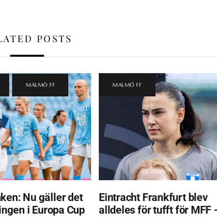
LATED POSTS
,
MALMÖ FF
MALMÖ FF
ken: Nu gäller det
Eintracht Frankfurt blev
ningen i Europa Cup
alldeles för tufft för MFF 