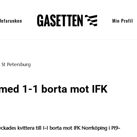
Uefaranken
Min Profil
 med 1-1 borta mot IFK
ckades kvittera till 1-1 borta mot IFK Norrköping i P19-