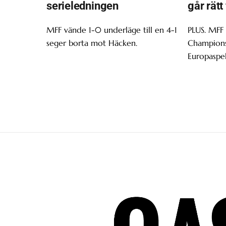
serieledningen
går rätt
MFF vände 1-0 underläge till en 4-1
PLUS. MFF
seger borta mot Häcken.
Champions 
Europaspel