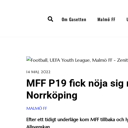
Skip
to
Search
content
Om Gasetten
Malmö FF
14 MAJ, 2022
MFF P19 fick nöja sig
Norrköping
MALMÖ FF
Efter ett tidigt underläge kom MFF tillbaka och ly
Allsvenskan.