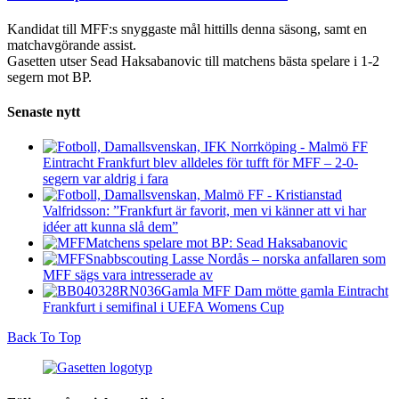
Kandidat till MFF:s snyggaste mål hittills denna säsong, samt en
matchavgörande assist.
Gasetten utser Sead Haksabanovic till matchens bästa spelare i 1-2
segern mot BP.
Senaste nytt
Eintracht Frankfurt blev alldeles för tufft för MFF – 2-0-
segern var aldrig i fara
Valfridsson: ”Frankfurt är favorit, men vi känner att vi har
idéer att kunna slå dem”
Matchens spelare mot BP: Sead Haksabanovic
Snabbscouting Lasse Nordås – norska anfallaren som
MFF sägs vara intresserade av
Gamla MFF Dam mötte gamla Eintracht
Frankfurt i semifinal i UEFA Womens Cup
Back To Top