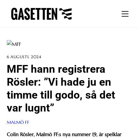
Skip
to
Men
content
6 AUGUSTI, 2024
MFF hann registrera
Rösler: ”Vi hade ju en
timme till godo, så det
var lugnt”
MALMÖ FF
Colin Rösler, Malmö FF:s nya nummer 19, är spelklar