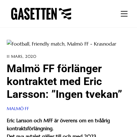
Skip
to
Men
content
11 MARS, 2020
Malmö FF förlänger
kontraktet med Eric
Larsson: ”Ingen tvekan”
MALMÖ FF
Eric Larsson och MFF är överens om en tvåårig
kontraktsförlängning.
Det nya avtalet gäller till och med 2023.