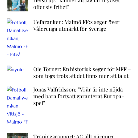
offensiv frihet”
Uefaranken: Malmö FF:s seger över
Vålerenga utmärkt för Sverige
Ole Törner: En historisk seger för MFF –
som togs trots att det finns mer att ta ut
Jonas Valfridsson: ”Vi är är inte nöjda
med bara fortsatt garanterat Europa-
spel”
Träningsrapport: AC allt närmare,