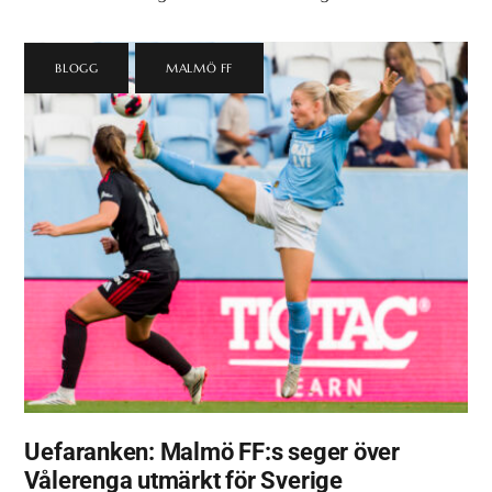
BLOGG
,
MALMÖ FF
Uefaranken: Malmö FF:s seger över
Vålerenga utmärkt för Sverige